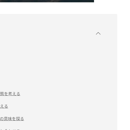
態を考える
える
の意味を探る