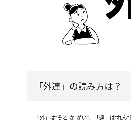
「外連」の読み方は？
「外」は“そと”か“がい”、「連」は“れ