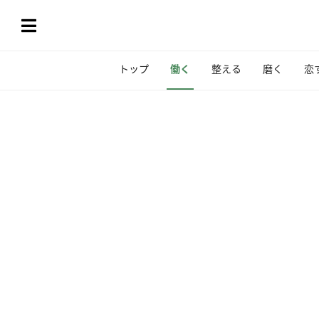
トップ
働く
整える
磨く
恋