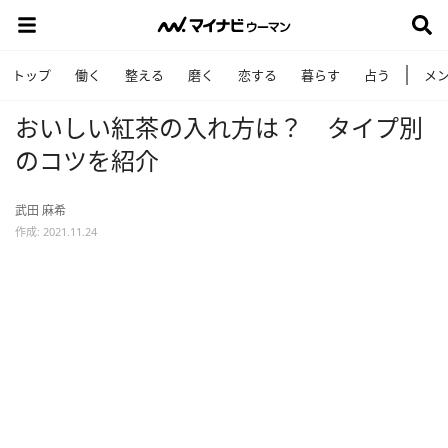
トップ
働く
整える
磨く
恋する
暮らす
占う
メ
おいしい紅茶の入れ方は？ タイプ別
のコツを紹介
武田 麻希
作成: 2021.11.24