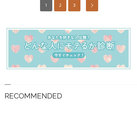
1
2
3
RECOMMENDED