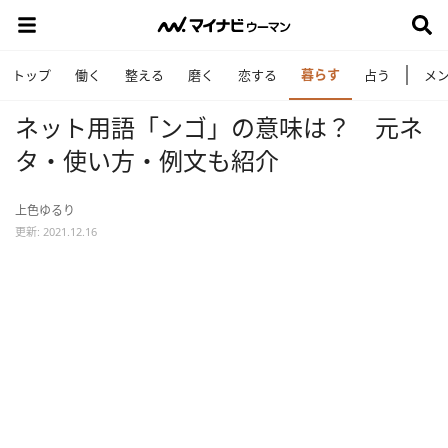
暮らす
トップ
働く
整える
磨く
恋する
占う
メ
ネット用語「ンゴ」の意味は？ 元ネ
タ・使い方・例文も紹介
上色ゆるり
更新: 2021.12.16