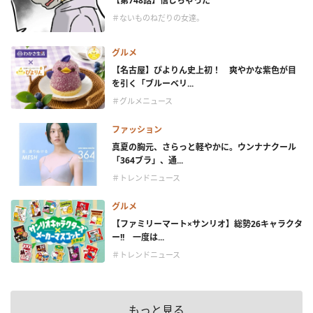
【第748話】信じちゃった
＃ないものねだりの女達。
グルメ
【名古屋】ぴよりん史上初！ 爽やかな紫色が目
を引く「ブルーベリ...
＃グルメニュース
ファッション
真夏の胸元、さらっと軽やかに。ウンナナクール
「364ブラ」、通...
＃トレンドニュース
グルメ
【ファミリーマート×サンリオ】総勢26キャラクタ
ー!! 一度は...
＃トレンドニュース
もっと見る