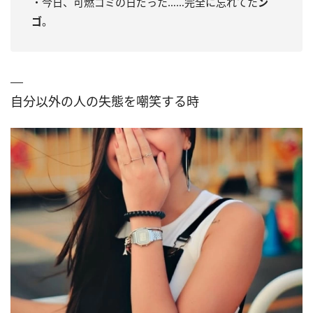
・今日、可燃ゴミの日だった……完全に忘れてた
ン
ゴ
。
自分以外の人の失態を嘲笑する時