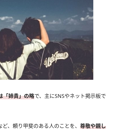
は「姉貴」の略
で、主にSNSやネット掲示板で
など、頼り甲斐のある人のことを、
尊敬や親し