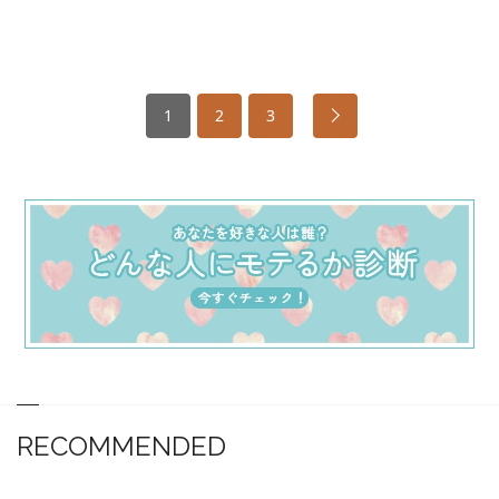
1
2
3
RECOMMENDED