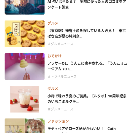
AI占いは当たる？ 実際に使った人の口コミをア
ンケート調査
グルメ
【東京駅】帰省土産を探している人必見！ 東京
ばな奈が夏の特別企...
＃グルメニュース
おでかけ
アラサーOL、うんこに癒やされる。『うんこミュ
ージアム YOK...
＃トラベルニュース
グルメ
小樽で味わう夏のご褒美。【ルタオ】18周年記念
のいちごミルクテ...
＃グルメニュース
ファッション
テディベアやローズ柄がかわいい！ Cath