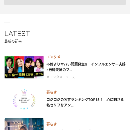
LATEST
最新の記事
エンタメ
不倫よりヤバい問題発生!? インフルエンサー夫婦
×医師夫婦のブ...
＃エンタメニュース
暮らす
コジコジの名言ランキングTOP15！ 心に刺さる
名セリフをアン...
暮らす