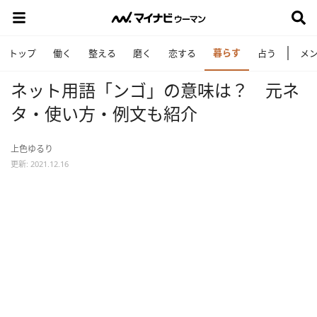
暮らす
トップ
働く
整える
磨く
恋する
占う
メ
ネット用語「ンゴ」の意味は？ 元ネ
タ・使い方・例文も紹介
上色ゆるり
更新: 2021.12.16