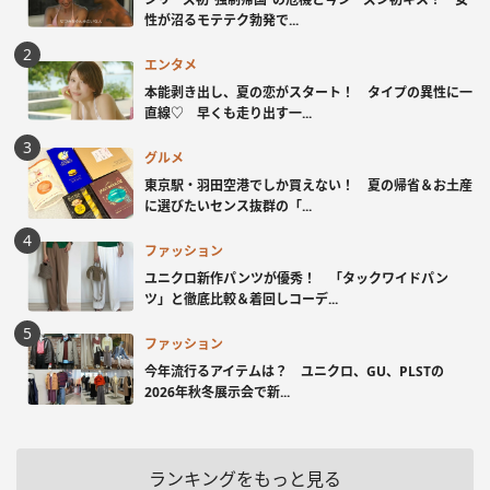
性が沼るモテテク勃発で...
エンタメ
本能剥き出し、夏の恋がスタート！ タイプの異性に一
直線♡ 早くも走り出す一...
グルメ
東京駅・羽田空港でしか買えない！ 夏の帰省＆お土産
に選びたいセンス抜群の「...
ファッション
ユニクロ新作パンツが優秀！ 「タックワイドパン
ツ」と徹底比較＆着回しコーデ...
ファッション
今年流行るアイテムは？ ユニクロ、GU、PLSTの
2026年秋冬展示会で新...
ランキングをもっと見る