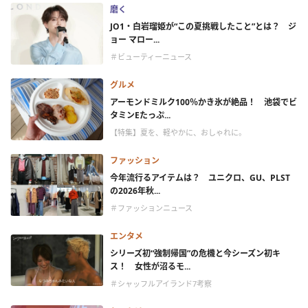
磨く
JO1・白岩瑠姫が“この夏挑戦したこと”とは？ ジ
ョー マロー...
＃ビューティーニュース
グルメ
アーモンドミルク100％かき氷が絶品！ 池袋でビ
タミンEたっぷ...
【特集】夏を、軽やかに、おしゃれに。
ファッション
今年流行るアイテムは？ ユニクロ、GU、PLST
の2026年秋...
＃ファッションニュース
エンタメ
シリーズ初“強制帰国”の危機と今シーズン初キ
ス！ 女性が沼るモ...
＃シャッフルアイランド7考察