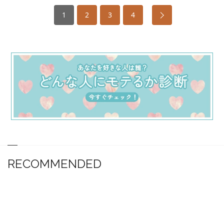
1
2
3
4
RECOMMENDED