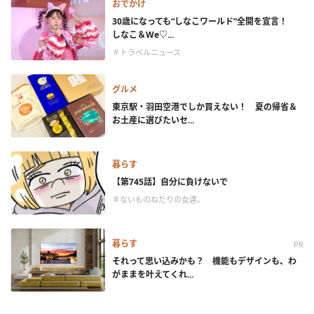
おでかけ
30歳になっても“しなこワールド”全開を宣言！
しなこ＆We♡...
＃トラベルニュース
グルメ
東京駅・羽田空港でしか買えない！ 夏の帰省＆
お土産に選びたいセ...
暮らす
【第745話】自分に負けないで
＃ないものねだりの女達。
暮らす
PR
それって思い込みかも？ 機能もデザインも、わ
がままを叶えてくれ...