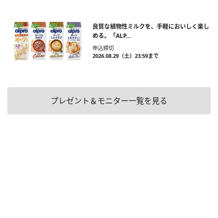
良質な植物性ミルクを、手軽においしく楽し
める。「ALP...
申込締切
2026.08.29（土）23:59まで
プレゼント＆モニター一覧を見る