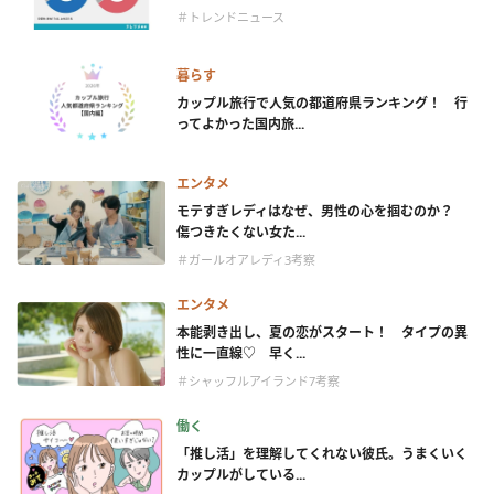
＃トレンドニュース
暮らす
カップル旅行で人気の都道府県ランキング！ 行
ってよかった国内旅...
エンタメ
モテすぎレディはなぜ、男性の心を掴むのか？
傷つきたくない女た...
＃ガールオアレディ3考察
エンタメ
本能剥き出し、夏の恋がスタート！ タイプの異
性に一直線♡ 早く...
＃シャッフルアイランド7考察
働く
「推し活」を理解してくれない彼氏。うまくいく
カップルがしている...