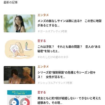
最新の記事
エンタメ
メンズの脈なしサインは顔に出る!? この世に地獄
があるとするな...
＃ガールオアレディ3考察
恋する
これは浮気？ それとも癖の問題？ 恋人の“ある
秘密”を知った2...
＃わたしだけの愛のカタチ
エンタメ
シリーズ初“強制帰国”の危機と今シーズン初キ
ス！ 女性が沼るモ...
＃シャッフルアイランド7考察
恋する
男女ともに約7割が結婚しない・できないと考えた
経験あり。その理...