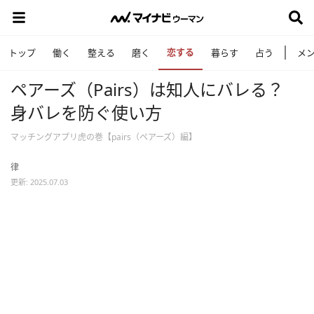
恋する
トップ
働く
整える
磨く
暮らす
占う
メ
ペアーズ（Pairs）は知人にバレる？
身バレを防ぐ使い方
マッチングアプリ虎の巻【pairs（ペアーズ）編】
律
更新: 2025.07.03