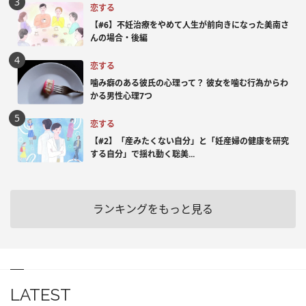
恋する
【#6】不妊治療をやめて人生が前向きになった美南さ
んの場合・後編
恋する
噛み癖のある彼氏の心理って？ 彼女を噛む行為からわ
かる男性心理7つ
恋する
【#2】「産みたくない自分」と「妊産婦の健康を研究
する自分」で揺れ動く聡美...
ランキングをもっと見る
LATEST