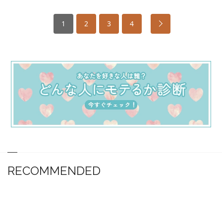
1
2
3
4
RECOMMENDED