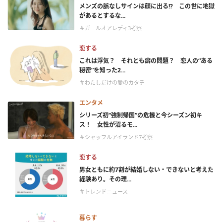
メンズの脈なしサインは顔に出る!? この世に地獄
があるとするな...
＃ガールオアレディ3考察
恋する
これは浮気？ それとも癖の問題？ 恋人の“ある
秘密”を知った2...
＃わたしだけの愛のカタチ
エンタメ
シリーズ初“強制帰国”の危機と今シーズン初キ
ス！ 女性が沼るモ...
＃シャッフルアイランド7考察
恋する
男女ともに約7割が結婚しない・できないと考えた
経験あり。その理...
＃トレンドニュース
暮らす