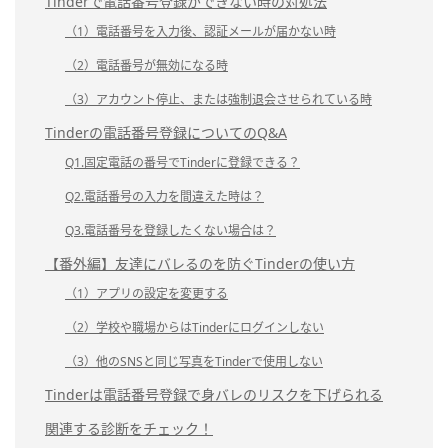
Tinderで電話番号登録ができない時の対処法
（1）電話番号を入力後、認証メールが届かない時
（2）電話番号が無効になる時
（3）アカウント停止、または強制退会させられている時
Tinderの電話番号登録についてのQ&A
Q1.固定電話の番号でTinderに登録できる？
Q2.電話番号の入力を間違えた時は？
Q3.電話番号を登録したくない場合は？
【番外編】友達にバレるのを防ぐTinderの使い方
（1）アプリの設定を変更する
（2）学校や職場からはTinderにログインしない
（3）他のSNSと同じ写真をTinderで使用しない
Tinderは電話番号登録で身バレのリスクを下げられる
関連する診断をチェック！