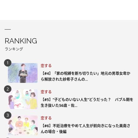
RANKING
ランキング
恋する
【#4】「家の呪縛を断ち切りたい」地元の男尊女卑か
ら解放された紗希子さんの...
恋する
【#5】“子どものいない人生”どうだった？ バブル期を
生き抜いた56歳・佐...
恋する
【#6】不妊治療をやめて人生が前向きになった美南さ
んの場合・後編