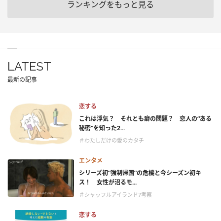
ランキングをもっと見る
LATEST
最新の記事
恋する
これは浮気？ それとも癖の問題？ 恋人の“ある
秘密”を知った2...
＃わたしだけの愛のカタチ
エンタメ
シリーズ初“強制帰国”の危機と今シーズン初キ
ス！ 女性が沼るモ...
＃シャッフルアイランド7考察
恋する