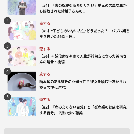
【#4】「家の呪縛を断ち切りたい」地元の男尊女卑か
ら解放された紗希子さんの...
恋する
【#5】“子どものいない人生”どうだった？ バブル期を
生き抜いた56歳・佐...
恋する
【#6】不妊治療をやめて人生が前向きになった美南さ
んの場合・後編
恋する
噛み癖のある彼氏の心理って？ 彼女を噛む行為からわ
かる男性心理7つ
恋する
【#2】「産みたくない自分」と「妊産婦の健康を研究
する自分」で揺れ動く聡美...