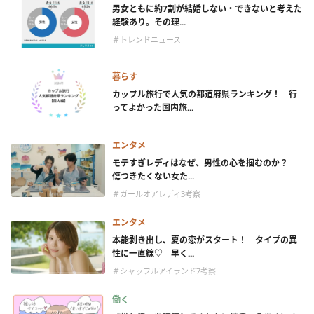
男女ともに約7割が結婚しない・できないと考えた
経験あり。その理...
＃トレンドニュース
暮らす
カップル旅行で人気の都道府県ランキング！ 行
ってよかった国内旅...
エンタメ
モテすぎレディはなぜ、男性の心を掴むのか？
傷つきたくない女た...
＃ガールオアレディ3考察
エンタメ
本能剥き出し、夏の恋がスタート！ タイプの異
性に一直線♡ 早く...
＃シャッフルアイランド7考察
働く