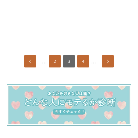
…
…
2
3
4