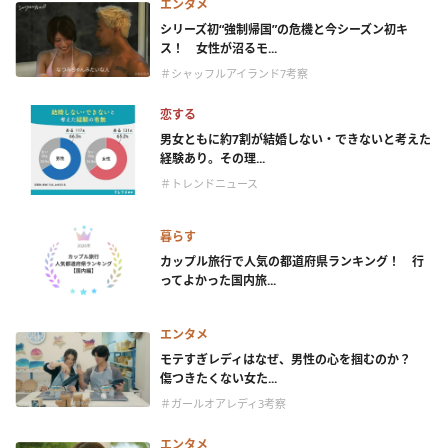
エンタメ
シリーズ初“強制帰国”の危機と今シーズン初キ
ス！ 女性が沼るモ...
＃シャッフルアイランド7考察
恋する
男女ともに約7割が結婚しない・できないと考えた
経験あり。その理...
＃トレンドニュース
暮らす
カップル旅行で人気の都道府県ランキング！ 行
ってよかった国内旅...
エンタメ
モテすぎレディはなぜ、男性の心を掴むのか？
傷つきたくない女た...
＃ガールオアレディ3考察
エンタメ