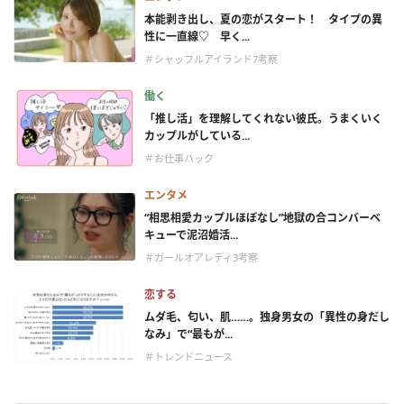
本能剥き出し、夏の恋がスタート！ タイプの異
性に一直線♡ 早く...
＃シャッフルアイランド7考察
働く
「推し活」を理解してくれない彼氏。うまくいく
カップルがしている...
＃お仕事ハック
エンタメ
“相思相愛カップルほぼなし”地獄の合コンバーベ
キューで泥沼婚活...
＃ガールオアレディ3考察
恋する
ムダ毛、匂い、肌……。独身男女の「異性の身だし
なみ」で“最もが...
＃トレンドニュース