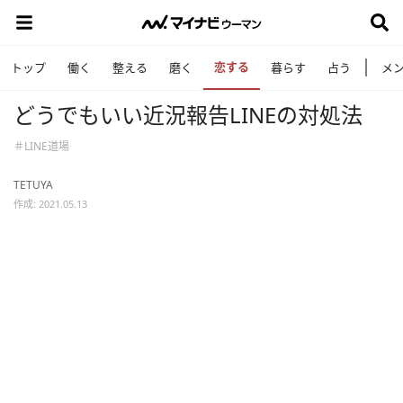
恋する
トップ
働く
整える
磨く
暮らす
占う
メ
どうでもいい近況報告LINEの対処法
＃LINE道場
TETUYA
作成: 2021.05.13