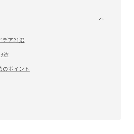
デア21選
3選
めのポイント