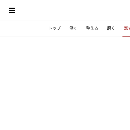
トップ
働く
整える
磨く
恋