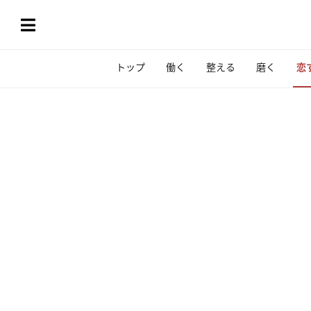
トップ
働く
整える
磨く
恋