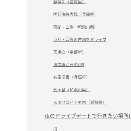
琵琶湖（滋賀県）
明石海峡大橋（兵庫県）
南紀・白浜（和歌山県）
京都・奈良の古都をドライブ
天橋立（京都府）
湾岸線からのUSJ
有馬温泉（兵庫県）
友ヶ島（和歌山県）
メタセコイア並木（滋賀県）
夜のドライブデートで行きたい場所
海