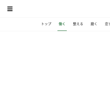
トップ
働く
整える
磨く
恋