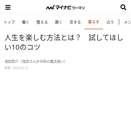
暮らす
トップ
働く
整える
磨く
恋する
占う
メ
人生を楽しむ方法とは？ 試してほし
い10のコツ
浅田悠介（浅田さん＠令和の魔法使い）
更新: 2023.02.21