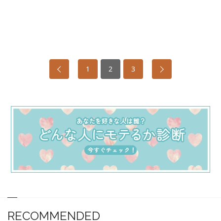
1
2
3
RECOMMENDED