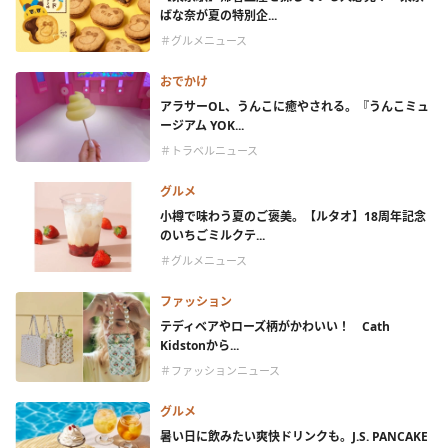
ばな奈が夏の特別企...
＃グルメニュース
おでかけ
アラサーOL、うんこに癒やされる。『うんこミュ
ージアム YOK...
＃トラベルニュース
グルメ
小樽で味わう夏のご褒美。【ルタオ】18周年記念
のいちごミルクテ...
＃グルメニュース
ファッション
テディベアやローズ柄がかわいい！ Cath
Kidstonから...
＃ファッションニュース
グルメ
暑い日に飲みたい爽快ドリンクも。J.S. PANCAKE