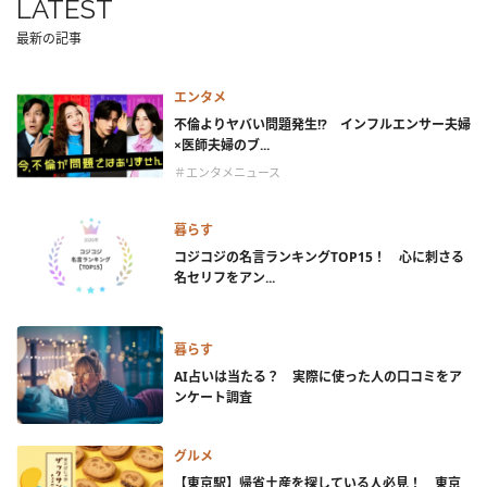
LATEST
最新の記事
エンタメ
不倫よりヤバい問題発生!? インフルエンサー夫婦
×医師夫婦のブ...
＃エンタメニュース
暮らす
コジコジの名言ランキングTOP15！ 心に刺さる
名セリフをアン...
暮らす
AI占いは当たる？ 実際に使った人の口コミをア
ンケート調査
グルメ
【東京駅】帰省土産を探している人必見！ 東京