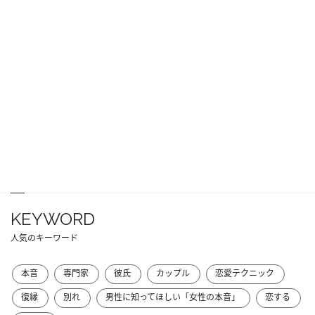
KEYWORD
人気のキーワード
本音
専門家
彼氏
カップル
恋愛テクニック
復縁
別れ
男性に知ってほしい「女性の本音」
恋する