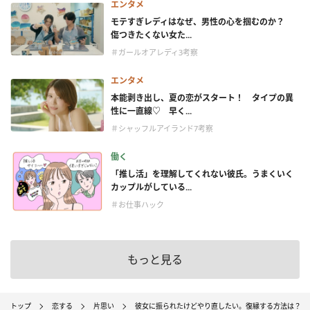
エンタメ
モテすぎレディはなぜ、男性の心を掴むのか？
傷つきたくない女た...
＃ガールオアレディ3考察
エンタメ
本能剥き出し、夏の恋がスタート！ タイプの異
性に一直線♡ 早く...
＃シャッフルアイランド7考察
働く
「推し活」を理解してくれない彼氏。うまくいく
カップルがしている...
＃お仕事ハック
もっと見る
トップ
恋する
片思い
彼女に振られたけどやり直したい。復縁する方法は？