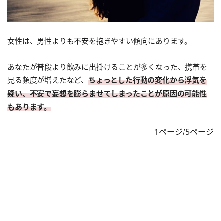
女性は、男性よりも不安を抱きやすい傾向にあります。
あなたが普段より飲みに出掛けることが多くなった、携帯を
見る頻度が増えたなど、
ちょっとした行動の変化から浮気を
疑い、不安で妄想を膨らませてしまったことが原因の可能性
もあります。
1ページ/5ページ