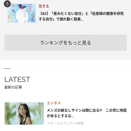
恋する
【#2】「産みたくない自分」と「妊産婦の健康を研究
する自分」で揺れ動く聡美...
ランキングをもっと見る
LATEST
最新の記事
エンタメ
メンズの脈なしサインは顔に出る!? この世に地獄
があるとするな...
＃ガールオアレディ3考察