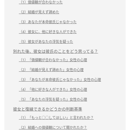
（1）価値観が合わなかった
（2）結婚が見えず諦めた
（3）あなたが本命彼氏じゃなかった
（4）彼女に、他に好きな人ができた
（5）彼女があなたの浮気を疑った
別れた後、彼女は彼氏のことをどう思ってる？
（1）「価値観が合わなかった」女性の心理
（2）「結婚が見えず諦めた」女性の心理
（3）「あなたが本命彼氏じゃなかった」女性の心理
（4）「他に好きな人ができた」女性の心理
（5）「あなたの浮気を疑った」女性の心理
彼女と復縁できるかどうかの判断基準
（1）「もっと○○してほしい」と言われたか？
（2）結婚への価値観について聞かれたか？