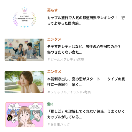
暮らす
カップル旅行で人気の都道府県ランキング！ 行
ってよかった国内旅...
エンタメ
モテすぎレディはなぜ、男性の心を掴むのか？
傷つきたくない女た...
＃ガールオアレディ3考察
エンタメ
本能剥き出し、夏の恋がスタート！ タイプの異
性に一直線♡ 早く...
＃シャッフルアイランド7考察
働く
「推し活」を理解してくれない彼氏。うまくいく
カップルがしている...
＃お仕事ハック