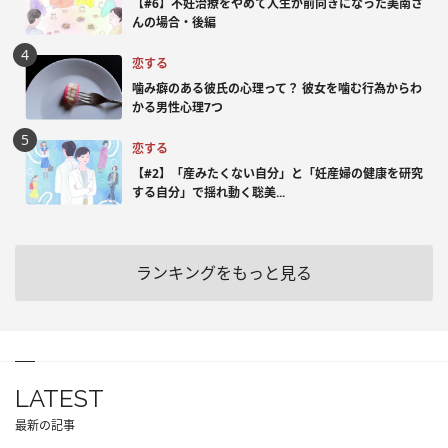
【#6】不妊治療をやめて人生が前向きになった美南さ
んの場合・後編
恋する
噛み癖のある彼氏の心理って？ 彼女を噛む行為からわ
かる男性心理7つ
恋する
【#2】「産みたくない自分」と「妊産婦の健康を研究
する自分」で揺れ動く聡美...
ランキングをもっと見る
LATEST
最新の記事