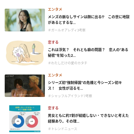
エンタメ
メンズの脈なしサインは顔に出る!? この世に地獄
があるとするな...
＃ガールオアレディ3考察
恋する
これは浮気？ それとも癖の問題？ 恋人の“ある
秘密”を知った2...
＃わたしだけの愛のカタチ
エンタメ
シリーズ初“強制帰国”の危機と今シーズン初キ
ス！ 女性が沼るモ...
＃シャッフルアイランド7考察
恋する
男女ともに約7割が結婚しない・できないと考えた
経験あり。その理...
＃トレンドニュース