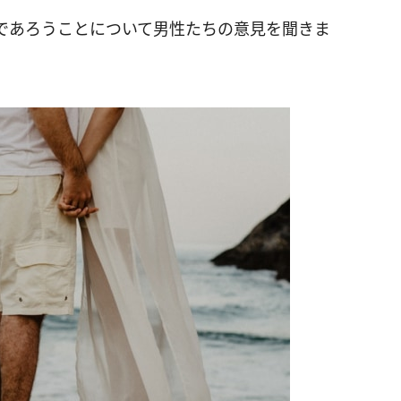
であろうことについて男性たちの意見を聞きま