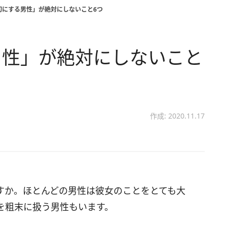
切にする男性」が絶対にしないこと6つ
男性」が絶対にしないこと
作成: 2020.11.17
すか。ほとんどの男性は彼女のことをとても大
を粗末に扱う男性もいます。