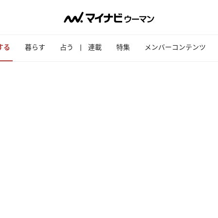
する
暮らす
占う
連載
特集
メンバーコンテンツ