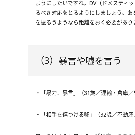
ようにしたいですね。DV（ドメスティ
るべき対応をとるようにしましょう。あ
を振るうようなら距離をおく必要があり
（3）暴言や嘘を言う
・「暴力、暴言」（31歳／運輸・倉庫／
・「相手を傷つける嘘」（32歳／不動産