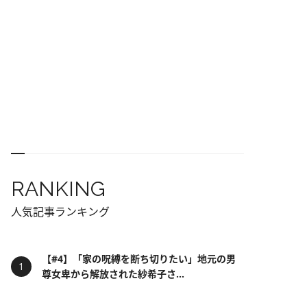
RANKING
人気記事ランキング
【#4】「家の呪縛を断ち切りたい」地元の男
尊女卑から解放された紗希子さ...