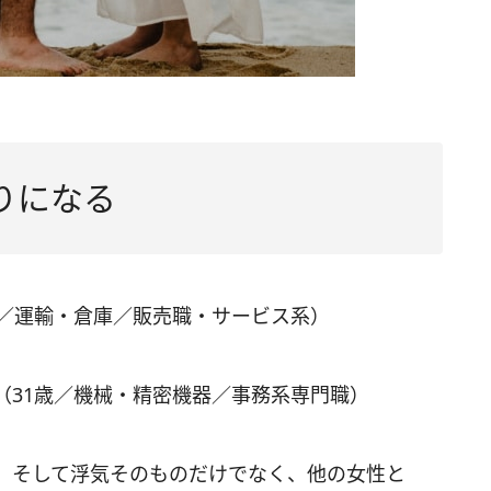
りになる
歳／運輸・倉庫／販売職・サービス系）
（31歳／機械・精密機器／事務系専門職）
。そして浮気そのものだけでなく、他の女性と