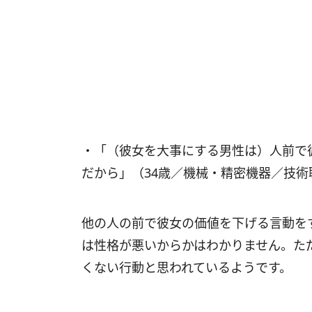
・「（彼女を大事にする男性は）人前で
だから」（34歳／機械・精密機器／技術
他の人の前で彼女の価値を下げる言動を
は性格が悪いからかはわかりません。た
くない行動と思われているようです。