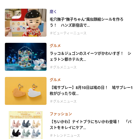
磨く
毛穴撫子“撫子ちゃん”風似顔絵シールを作ろ
う！ ハンズ新宿店で...
＃ビューティーニュース
グルメ
ラッコ＆ジュゴンのスイーツがかわいすぎ！ シ
ェラトン都ホテル大...
＃グルメニュース
グルメ
【鳩サブレー】8月10日は鳩の日！ 鳩サブレー1
枚がぴったり収...
＃グルメニュース
ファッション
【ちいかわ】ナイトブラにちいかわ登場！ 「バ
ストをキレイにケア...
＃トレンドニュース