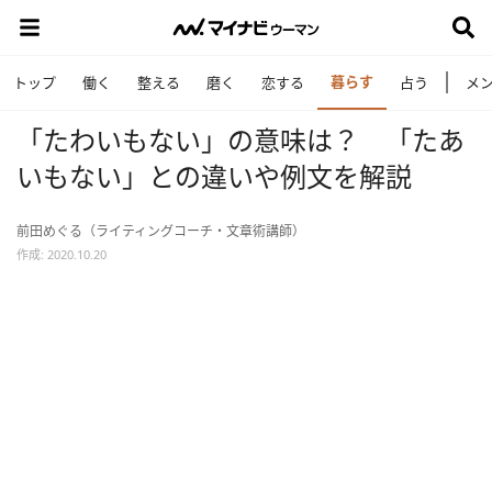
暮らす
トップ
働く
整える
磨く
恋する
占う
メ
「たわいもない」の意味は？ 「たあ
いもない」との違いや例文を解説
前田めぐる（ライティングコーチ・文章術講師）
作成: 2020.10.20