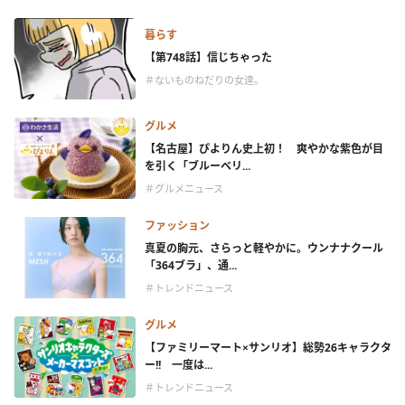
暮らす
【第748話】信じちゃった
＃ないものねだりの女達。
グルメ
【名古屋】ぴよりん史上初！ 爽やかな紫色が目
を引く「ブルーベリ...
＃グルメニュース
ファッション
真夏の胸元、さらっと軽やかに。ウンナナクール
「364ブラ」、通...
＃トレンドニュース
グルメ
【ファミリーマート×サンリオ】総勢26キャラクタ
ー!! 一度は...
＃トレンドニュース