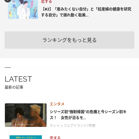
恋する
【#2】「産みたくない自分」と「妊産婦の健康を研究
する自分」で揺れ動く聡美...
ランキングをもっと見る
LATEST
最新の記事
エンタメ
シリーズ初“強制帰国”の危機と今シーズン初キ
ス！ 女性が沼るモ...
＃シャッフルアイランド7考察
恋する