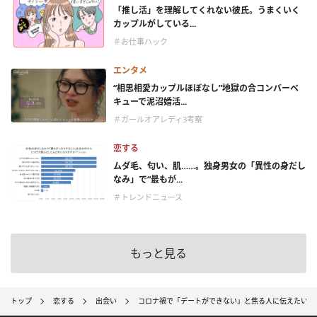
「推し活」を理解してくれない彼氏。うまくいく
カップルがしている...
＃お仕事ハック
エンタメ
“相思相愛カップルほぼなし”地獄の合コンバーベ
キューで泥沼婚活...
＃ガールオアレディ3考察
恋する
ムダ毛、匂い、肌……。独身男女の「異性の身だし
なみ」で“最もが...
＃トレンドニュース
もっと見る
トップ
恋する
出会い
コロナ禍で「デートができない」と焦る人に伝えたいこ