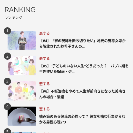
RANKING
ランキング
恋する
【#4】「家の呪縛を断ち切りたい」地元の男尊女卑か
ら解放された紗希子さんの...
恋する
【#5】“子どものいない人生”どうだった？ バブル期を
生き抜いた56歳・佐...
恋する
【#6】不妊治療をやめて人生が前向きになった美南さ
んの場合・後編
恋する
噛み癖のある彼氏の心理って？ 彼女を噛む行為からわ
かる男性心理7つ