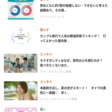
男女ともに約7割が結婚しない・できないと考えた
経験あり。その理...
＃トレンドニュース
暮らす
カップル旅行で人気の都道府県ランキング！ 行
ってよかった国内旅...
エンタメ
モテすぎレディはなぜ、男性の心を掴むのか？
傷つきたくない女た...
＃ガールオアレディ3考察
エンタメ
本能剥き出し、夏の恋がスタート！ タイプの異
性に一直線♡ 早く...
＃シャッフルアイランド7考察
働く