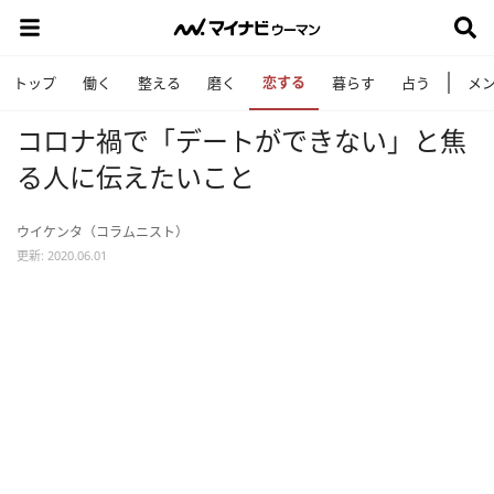
恋する
トップ
働く
整える
磨く
暮らす
占う
メ
コロナ禍で「デートができない」と焦
る人に伝えたいこと
ウイケンタ（コラムニスト）
更新: 2020.06.01