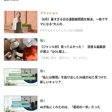
ファッション
【8月】暑すぎる日の通勤服問題を解決。一枚でサ
マになる“大人の...
#今日もちゃんとしたい私の通勤服
働く
【ジャンル別】買ってよかった！ 読者＆編集部
が選ぶ「QOL爆上...
【特集】夏を、軽やかに、おしゃれに。
働く
「私には無理」を抜け出した30歳がAIと見つけた
新しいキャリア...
働く
AIが私にくれたのは、「最初の一歩」だった