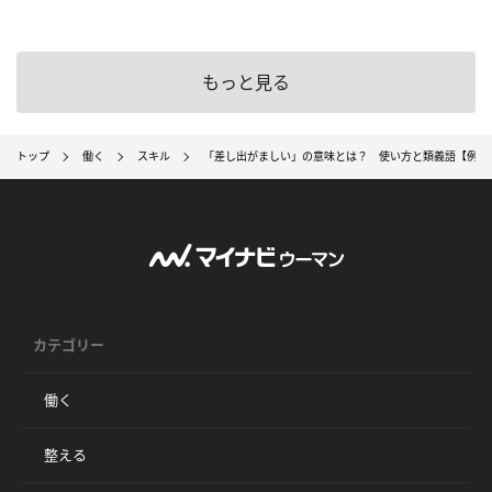
もっと見る
トップ
働く
スキル
「差し出がましい」の意味とは？ 使い方と類義語【例文
カテゴリー
働く
整える