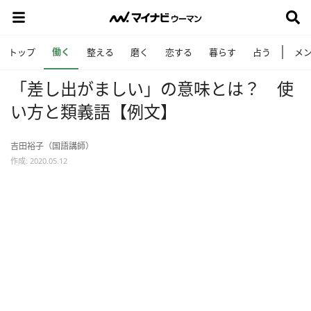
働く
トップ
整える
磨く
恋する
暮らす
占う
メ
「差し出がましい」の意味とは？ 使
い方と類義語【例文】
吉田裕子（国語講師）
作成: 2020.05.12