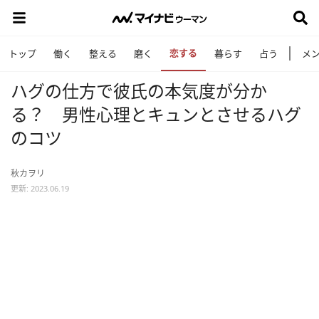
恋する
トップ
働く
整える
磨く
暮らす
占う
メ
ハグの仕方で彼氏の本気度が分か
る？ 男性心理とキュンとさせるハグ
のコツ
秋カヲリ
更新: 2023.06.19