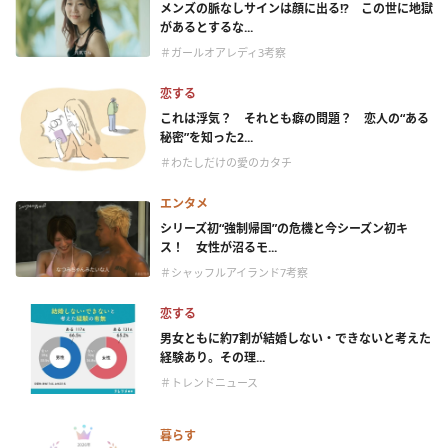
メンズの脈なしサインは顔に出る!? この世に地獄
があるとするな...
＃ガールオアレディ3考察
恋する
これは浮気？ それとも癖の問題？ 恋人の“ある
秘密”を知った2...
＃わたしだけの愛のカタチ
エンタメ
シリーズ初“強制帰国”の危機と今シーズン初キ
ス！ 女性が沼るモ...
＃シャッフルアイランド7考察
恋する
男女ともに約7割が結婚しない・できないと考えた
経験あり。その理...
＃トレンドニュース
暮らす