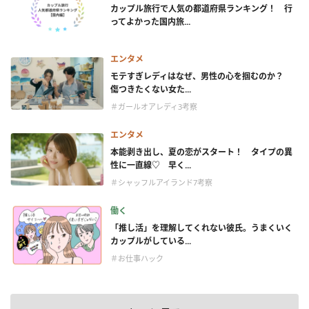
カップル旅行で人気の都道府県ランキング！ 行
ってよかった国内旅...
エンタメ
モテすぎレディはなぜ、男性の心を掴むのか？
傷つきたくない女た...
＃ガールオアレディ3考察
エンタメ
本能剥き出し、夏の恋がスタート！ タイプの異
性に一直線♡ 早く...
＃シャッフルアイランド7考察
働く
「推し活」を理解してくれない彼氏。うまくいく
カップルがしている...
＃お仕事ハック