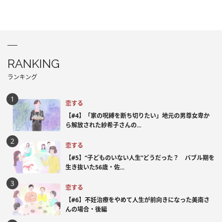
RANKING
ランキング
恋する
【#4】「家の呪縛を断ち切りたい」地元の男尊女卑か
ら解放された紗希子さんの...
恋する
【#5】“子どものいない人生”どうだった？ バブル期を
生き抜いた56歳・佐...
恋する
【#6】不妊治療をやめて人生が前向きになった美南さ
んの場合・後編