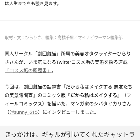
は人生までをも覗き見ます。
取材・文：ひらりさ、編集：高橋千里／マイナビウーマン編集部
同人サークル「劇団雌猫」所属の美容オタクライターひらり
ささんが、いま気になるTwitterコスメ垢の実態を探る連載
「コスメ垢の履歴書」
。
今回は、劇団雌猫の話題書『だから私はメイクする 悪友たち
の美意識調査』のコミック版
『だから私はメイクする』
（フ
ィールコミックス）を描いた、マンガ家のシバタヒカリさん
（
＠sunny_615
）にインタビューしました。
きっかけは、ギャルが引いてくれたキャットラ