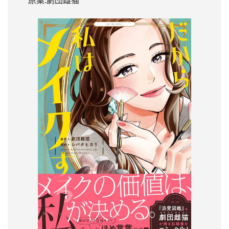
原案:劇団雌猫