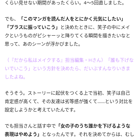
くらい見せない期間があったくらい。4～5回直しました。
でも、
「このマンガを読んだ人をとにかく元気にしたい」
「プラスに振っていこう」
と決めたときに、笑子の中にメイ
クというものがピシャーッと降りてくる瞬間を描きたいなと
思って、あのシーンが浮かびました。
（『だから私はメイクする』担当編集・Hさん）「誰も下げな
いでいこう」という方針を決めたら、だいぶすんなりいきま
したよね。
そうそう。ストーリーに起伏をつくる上で当初、笑子は自己
肯定感が高くて、その友達は劣等感が強くて……という対比を
設定しようかと考えていたんです。
でも担当さんと話す中で
「女の子のうち誰かを下げるような
表現はやめよう」
となったんです。それを決めてからは、むし