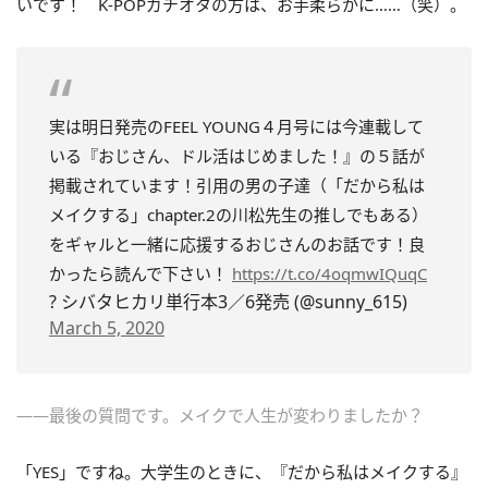
いです！ K-POPガチオタの方は、お手柔らかに……（笑）。
実は明日発売のFEEL YOUNG４月号には今連載して
いる『おじさん、ドル活はじめました！』の５話が
掲載されています！引用の男の子達（「だから私は
メイクする」chapter.2の川松先生の推しでもある）
をギャルと一緒に応援するおじさんのお話です！良
かったら読んで下さい！
https://t.co/4oqmwIQuqC
? シバタヒカリ単行本3／6発売 (@sunny_615)
March 5, 2020
——最後の質問です。メイクで人生が変わりましたか？
「YES」ですね。大学生のときに、『だから私はメイクする』