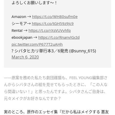
よろしくお願いします～！
Amazon →
https://t.co/WH80sufm0e
シーモア→
https://t.co/tGH59z9Jc9
Renta! →
https://t.co/rXsVUVvhfq
ebookjapan →
https://t.co/RnanvlGcId
pic.twitter.com/P677T2uAHh
? シバタヒカリ単行本3／6発売 (@sunny_615)
March 6, 2020
――原案を務めた私たち劇団雌猫も、FEEL YOUNG編集部さ
んからシバタさんの絵を見せてもらったときに、「この人な
ら間違いない！」と思ったんですよ。シバタさんご自身は、
元々メイクがお好きなんですか？
実のところ、原作のエッセイ集『だから私はメイクする 悪友