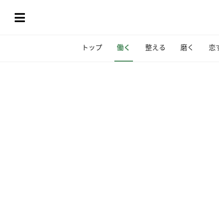
トップ
働く
整える
磨く
恋