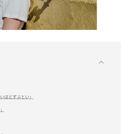
いほどずぶとい」
」