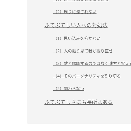
（2）周りに流されない
ふてぶてしい人への対処法
（1）思い込みを抱かない
（2）人の振り見て我が振り直せ
（3）敵と認識するのではなく味方と捉え
（4）そのパーソナリティを割り切る
（5）関わらない
ふてぶてしさにも長所はある