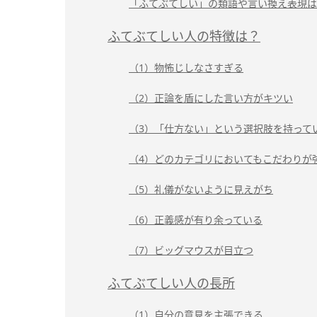
「ふてぶてしい」の類語や言い換え表現は
ふてぶてしい人の特徴は？
（1）物怖じしなさすぎる
（2）正論を盾にした言い方がキツい
（3）「仕方ない」という選択肢を持って
（4）どのカテゴリにおいてもこだわりが
（5）礼儀がないように見えがち
（6）正義感が有り余っている
（7）ビッグマウスが目立つ
ふてぶてしい人の長所
（1）自分の意見を主張できる