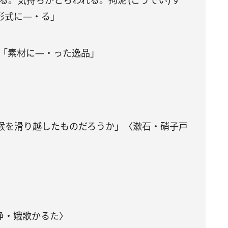
。気持ちがとらわれる。拘泥 (こうでい) す
「形式に―・る」
。「素材に―・った逸品」
喉を滑り越したものだろうか」〈漱石・硝子戸
〈浄・娥歌かるた〉