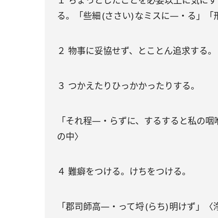
１ ちょっとしたことを必要以上に気にする
る。「些細 (ささい) なミスに―・る」
２ 物事に妥協せず、とことん追求する
３ つかえたりひっかかったりする。
「それ程―・らずに、するすると私の咽
の中〉
４ 難癖をつける。けちをつける。
「郡司師高―・って埒 (らち) 明けず」