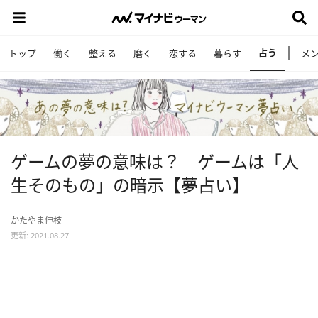
占う
トップ
働く
整える
磨く
恋する
暮らす
メ
ゲームの夢の意味は？ ゲームは「人
生そのもの」の暗示【夢占い】
かたやま伸枝
更新: 2021.08.27