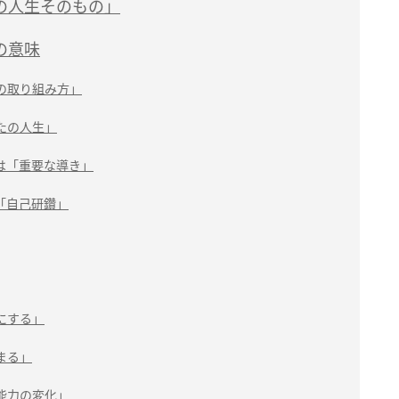
の人生そのもの」
の意味
の取り組み方」
たの人生」
は「重要な導き」
「自己研鑽」
にする」
まる」
能力の変化」