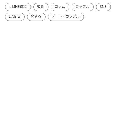
＃LINE道場
彼氏
コラム
カップル
SNS
LINE_w
恋する
デート・カップル