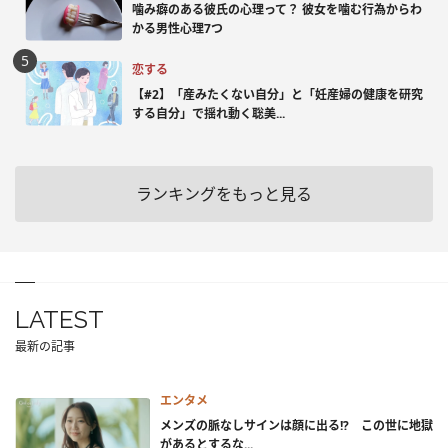
噛み癖のある彼氏の心理って？ 彼女を噛む行為からわ
かる男性心理7つ
恋する
【#2】「産みたくない自分」と「妊産婦の健康を研究
する自分」で揺れ動く聡美...
ランキングをもっと見る
LATEST
最新の記事
エンタメ
メンズの脈なしサインは顔に出る!? この世に地獄
があるとするな...