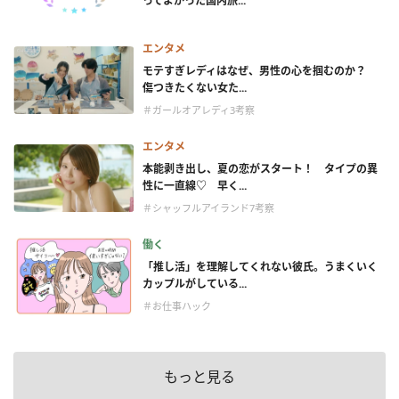
ってよかった国内旅...
エンタメ
モテすぎレディはなぜ、男性の心を掴むのか？
傷つきたくない女た...
＃ガールオアレディ3考察
エンタメ
本能剥き出し、夏の恋がスタート！ タイプの異
性に一直線♡ 早く...
＃シャッフルアイランド7考察
働く
「推し活」を理解してくれない彼氏。うまくいく
カップルがしている...
＃お仕事ハック
もっと見る