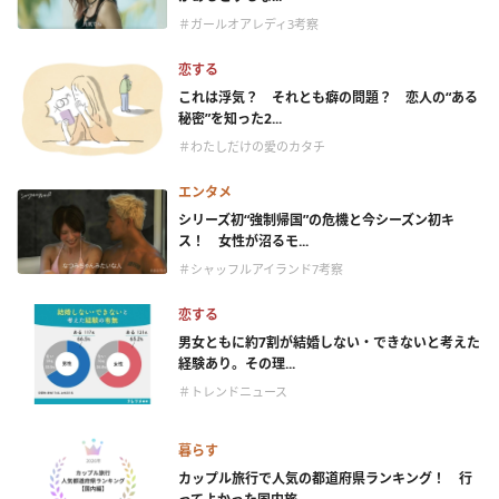
＃ガールオアレディ3考察
恋する
これは浮気？ それとも癖の問題？ 恋人の“ある
秘密”を知った2...
＃わたしだけの愛のカタチ
エンタメ
シリーズ初“強制帰国”の危機と今シーズン初キ
ス！ 女性が沼るモ...
＃シャッフルアイランド7考察
恋する
男女ともに約7割が結婚しない・できないと考えた
経験あり。その理...
＃トレンドニュース
暮らす
カップル旅行で人気の都道府県ランキング！ 行