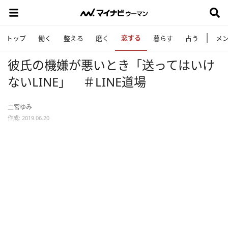
恋する
トップ
働く
整える
磨く
暮らす
占う
メ
彼氏の機嫌が悪いとき「送ってはいけ
ないLINE」 ＃LINE道場
二宮ゆみ
作成: 2019.06.20