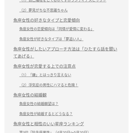
（1）自己犠牲をしても尽くすボランティアスピリット
（2）夢見がちな不思議ちゃん
魚座女性の好きなタイプと恋愛傾向
魚座女性の恋愛傾向は「同情が愛情に変わる」
魚座女性が好きなタイプは「夢追い人」
魚座女性がしたいアプローチ方法は「ひたすら話を聞い
てあげる」
魚座女性が恋愛する上での注意点
（1）「嫌」とはっきり言えない
（2）浮気症の男性にハマると危険！
魚座女性の結婚観
魚座女性の結婚願望は？
魚座女性が結婚するとどうなる？
魚座女性と相性のいい星座ランキング
第3位「牡牛座男性」（4月20日～5月20日）