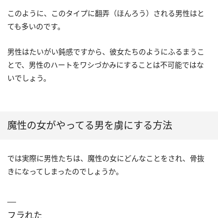
このように、このタイプに翻弄（ほんろう）される男性はと
ても多いのです。
男性はたいがい鈍感ですから、彼女たちのようにふるまうこ
とで、男性のハートをワシづかみにすることは不可能ではな
いでしょう。
魔性の女がやってる男を虜にする方法
では実際に男性たちは、魔性の女にどんなことをされ、骨抜
きになってしまったのでしょうか。
フラれた