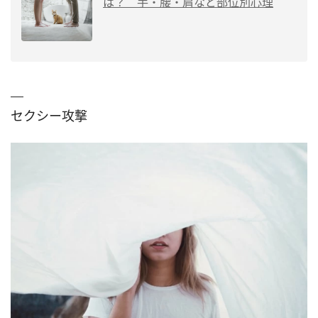
は？ 手・腰・肩など部位別心理
セクシー攻撃