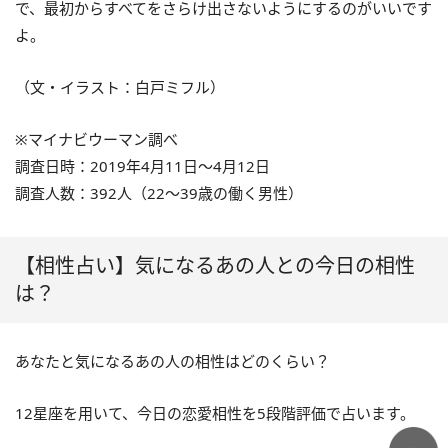
で、最初からすべてをさらけ出さないようにするのがいいです
よ。
（文・イラスト：白戸ミフル）
※マイナビウーマン調べ
調査日時：2019年4月11日～4月12日
調査人数：392人（22～39歳の働く男性）
【相性占い】気になるあの人との今日の相性
は？
あなたと気になるあの人の相性はどのくらい？
12星座を用いて、今日の恋愛相性を5段階評価で占います。