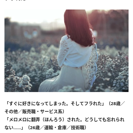
「すぐに好きになってしまった。そしてフラれた」（28歳／
その他／販売職・サービス系）
「メロメロに翻弄（ほんろう）された。どうしても忘れられ
ない……」（26歳／運輸・倉庫／技術職）