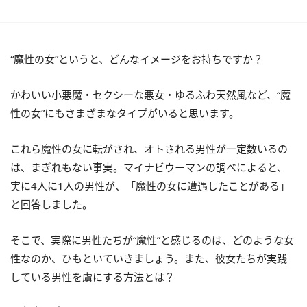
“魔性の女”というと、どんなイメージをお持ちですか？
かわいい小悪魔・セクシーな悪女・ゆるふわ天然風など、“魔
性の女”にもさまざまなタイプがいると思います。
これら魔性の女に転がされ、オトされる男性が一定数いるの
は、まぎれもない事実。マイナビウーマンの調べによると、
実に4人に1人の男性が、「魔性の女に遭遇したことがある」
と回答しました。
そこで、実際に男性たちが“魔性”と感じるのは、どのような女
性なのか、ひもといていきましょう。また、彼女たちが実践
している男性を虜にする方法とは？