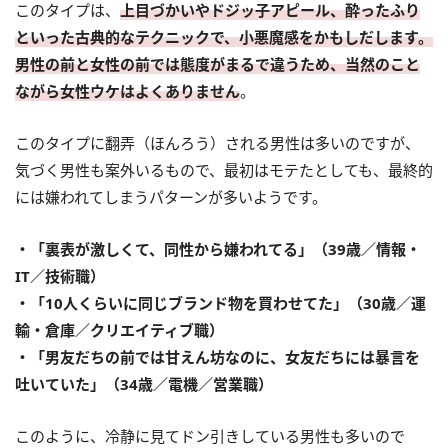
このタイプは、
上目づかいやドジッ子アピール、酔ったふり
といった古典的なテクニックで、小悪魔感をかもしだします。
男性の前と女性の前では態度がまるで違うため、当然のこと
ながら女性ウケはよくありません
。
このタイプに翻弄（ほんろう）される男性は多いのですが、
気づく男性も案外いるもので、最初はモテたとしても、最終的
には嫌われてしまうパターンが多いようです。
・「裏表が激しくて、同性から嫌われてる」（39歳／情報・
IT／技術職）
・「10人くらいに同じブランド物を買わせてた」（30歳／運
輸・倉庫／クリエイティブ職）
・「男友だちの前では甘えん坊なのに、女友だちには暴言を
吐いていた」（34歳／電機／営業職）
このように、冷静に見てドン引きしている男性も多いので