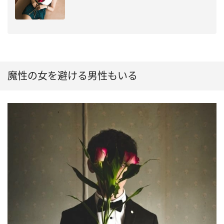
魔性の女を避ける男性もいる