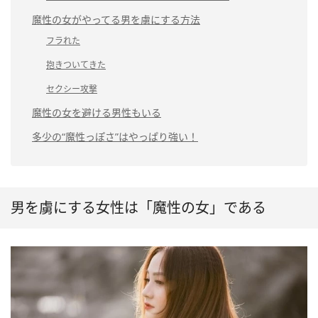
魔性の女がやってる男を虜にする方法
フラれた
抱きついてきた
セクシー攻撃
魔性の女を避ける男性もいる
多少の“魔性っぽさ”はやっぱり強い！
男を虜にする女性は「魔性の女」である