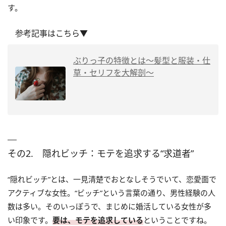
す。
参考記事はこちら▼
ぶりっ子の特徴とは～髪型と服装・仕
草・セリフを大解剖～
その2. 隠れビッチ：モテを追求する“求道者”
“隠れビッチ”とは、一見清楚でおとなしそうでいて、恋愛面で
アクティブな女性。“ビッチ”という言葉の通り、男性経験の人
数は多い。そのいっぽうで、まじめに婚活している女性が多
い印象です。
要は、モテを追求している
ということですね。