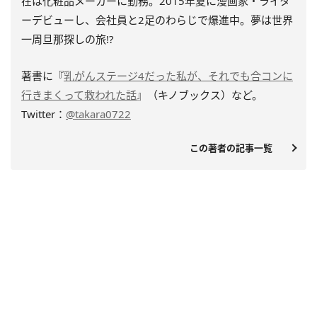
在は化粧品メーカーに勤務。2015年夏に漫画家・ライタ
ーデビューし、会社員と2足のわらじで爆進中。夢は世界
一周旦那探しの旅!?
著書に
『
乳がんステージ4だった私が、それでも合コンに
行きまくって救われた話
』（キノブックス）
など。
Twitter：
@takara0722
この著者の記事一覧