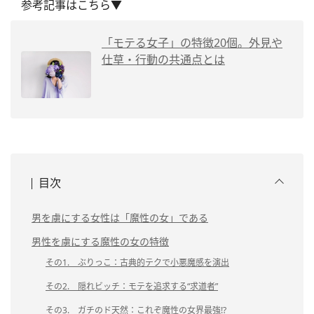
参考記事はこちら▼
「モテる女子」の特徴20個。外見や
仕草・行動の共通点とは
目次
男を虜にする女性は「魔性の女」である
男性を虜にする魔性の女の特徴
その1. ぶりっこ：古典的テクで小悪魔感を演出
その2. 隠れビッチ：モテを追求する“求道者”
その3. ガチのド天然：これぞ魔性の女界最強!?