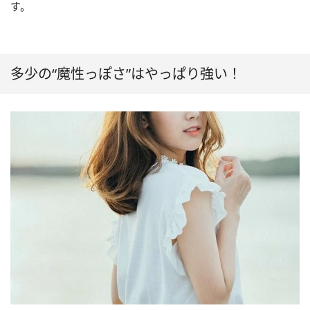
す。
多少の“魔性っぽさ”はやっぱり強い！