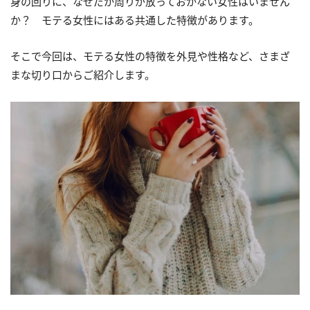
身の回りに、なぜだか周りが放っておかない女性はいません
か？ モテる女性にはある共通した特徴があります。
そこで今回は、モテる女性の特徴を外見や性格など、さまざ
まな切り口からご紹介します。