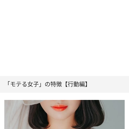
「モテる女子」の特徴【行動編】