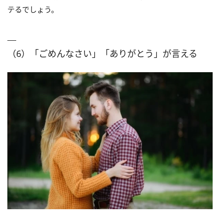
テるでしょう。
（6）「ごめんなさい」「ありがとう」が言える