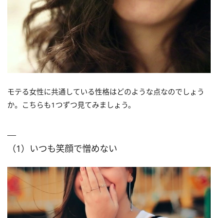
モテる女性に共通している性格はどのような点なのでしょう
か。こちらも1つずつ見てみましょう。
（1）いつも笑顔で憎めない