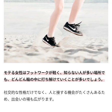
モテる女性はフットワークが軽く、知らない人が多い場所で
も、どんどん輪の中に打ち解けていくことが多いでしょう。
社交的な性格だけでなく、人と接する機会がたくさんあるた
め、出会いの場も広がります。