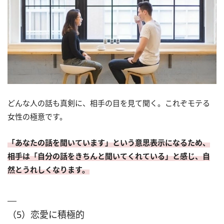
どんな人の話も真剣に、相手の目を見て聞く。これぞモテる
女性の極意です。
「あなたの話を聞いています」という意思表示になるため、
相手は「自分の話をきちんと聞いてくれている」と感じ、自
然とうれしくなります。
（5）恋愛に積極的