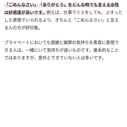
「ごめんなさい」「ありがとう」をどんな時でも言える女性
は好感度が高いです。
例えば、仕事でミスをしても、ぶすっと
した表情でいられるより、きちんと「ごめんなさい」と言え
る人の方が好印象。
プライベートにおいても感謝と謝罪の気持ちを素直に表現で
きる人は、一緒にいて気持ちが良いものです。基本的なこと
ではありますが、意外とできていない人は多いです。