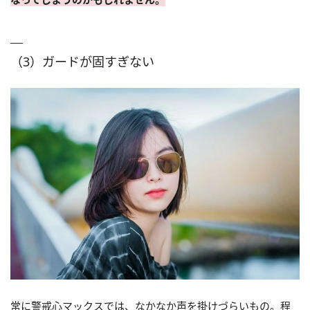
（3）ガードが固すぎない
常に警戒心マックスでは、なかなか声を掛けづらいもの。程