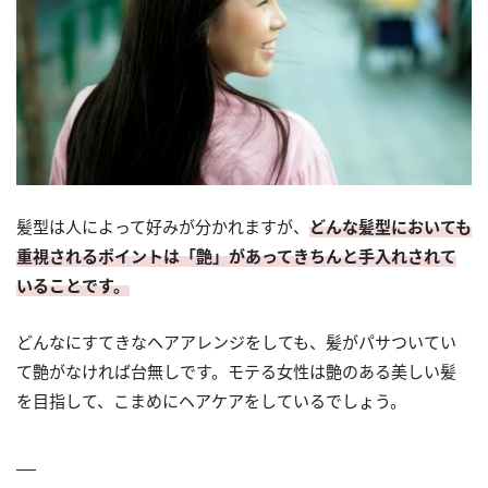
髪型は人によって好みが分かれますが、
どんな髪型においても
重視されるポイントは「艶」があってきちんと手入れされて
いることです。
どんなにすてきなヘアアレンジをしても、髪がパサついてい
て艶がなければ台無しです。モテる女性は艶のある美しい髪
を目指して、こまめにヘアケアをしているでしょう。