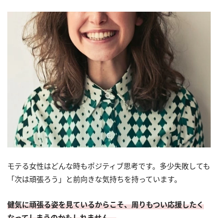
モテる女性はどんな時もポジティブ思考です。多少失敗しても
「次は頑張ろう」と前向きな気持ちを持っています。
健気に頑張る姿を見ているからこそ、周りもつい応援したく
なってしまうのかもしれません。