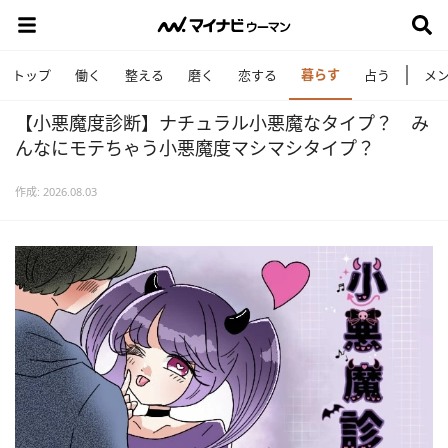
暮らす
トップ
働く
整える
磨く
恋する
占う
メ
【小悪魔度診断】ナチュラル小悪魔なタイプ？ み
んなにモテちゃう小悪魔度マシマシタイプ？
作成: 2026.08.03