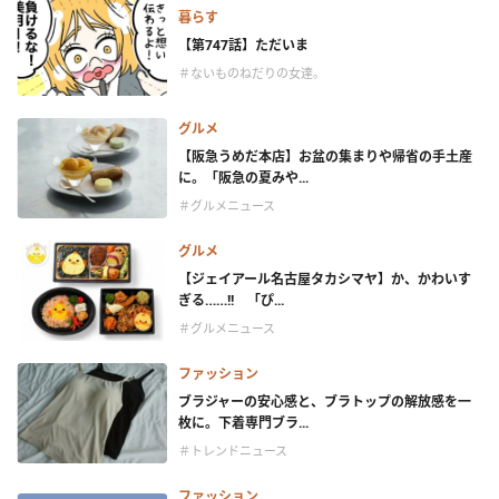
暮らす
【第747話】ただいま
＃ないものねだりの女達。
グルメ
【阪急うめだ本店】お盆の集まりや帰省の手土産
に。「阪急の夏みや...
＃グルメニュース
グルメ
【ジェイアール名古屋タカシマヤ】か、かわいす
ぎる……!! 「ぴ...
＃グルメニュース
ファッション
ブラジャーの安心感と、ブラトップの解放感を一
枚に。下着専門ブラ...
＃トレンドニュース
ファッション