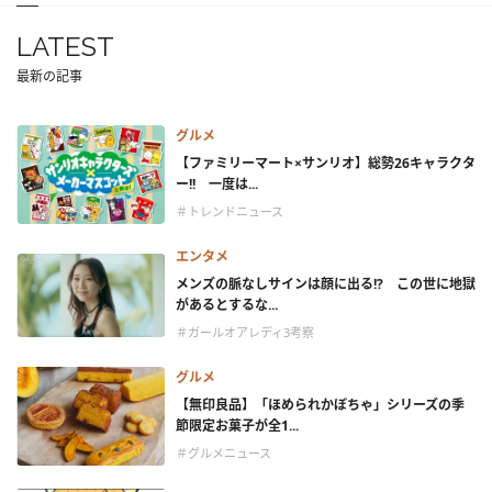
LATEST
最新の記事
グルメ
【ファミリーマート×サンリオ】総勢26キャラクタ
ー!! 一度は...
＃トレンドニュース
エンタメ
メンズの脈なしサインは顔に出る!? この世に地獄
があるとするな...
＃ガールオアレディ3考察
グルメ
【無印良品】「ほめられかぼちゃ」シリーズの季
節限定お菓子が全1...
＃グルメニュース