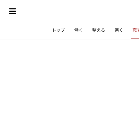
トップ
働く
整える
磨く
恋