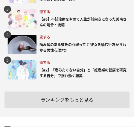
恋する
【#6】不妊治療をやめて人生が前向きになった美南さ
んの場合・後編
恋する
噛み癖のある彼氏の心理って？ 彼女を噛む行為からわ
かる男性心理7つ
恋する
【#2】「産みたくない自分」と「妊産婦の健康を研究
する自分」で揺れ動く聡美...
ランキングをもっと見る