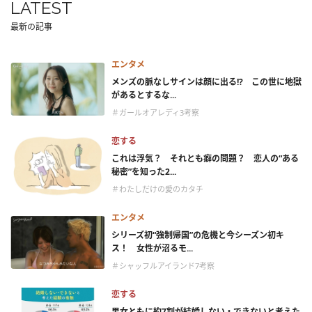
LATEST
最新の記事
エンタメ
メンズの脈なしサインは顔に出る!? この世に地獄
があるとするな...
＃ガールオアレディ3考察
恋する
これは浮気？ それとも癖の問題？ 恋人の“ある
秘密”を知った2...
＃わたしだけの愛のカタチ
エンタメ
シリーズ初“強制帰国”の危機と今シーズン初キ
ス！ 女性が沼るモ...
＃シャッフルアイランド7考察
恋する
男女ともに約7割が結婚しない・できないと考えた