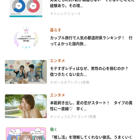
経験あり。その理...
＃トレンドニュース
暮らす
カップル旅行で人気の都道府県ランキング！ 行
ってよかった国内旅...
エンタメ
モテすぎレディはなぜ、男性の心を掴むのか？
傷つきたくない女た...
＃ガールオアレディ3考察
エンタメ
本能剥き出し、夏の恋がスタート！ タイプの異
性に一直線♡ 早く...
＃シャッフルアイランド7考察
働く
「推し活」を理解してくれない彼氏。うまくいく