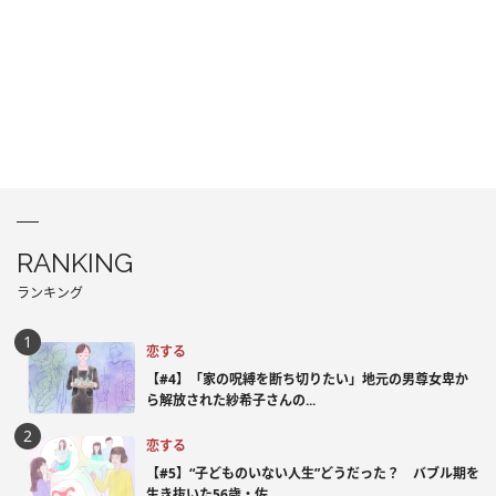
RANKING
ランキング
恋する
【#4】「家の呪縛を断ち切りたい」地元の男尊女卑か
ら解放された紗希子さんの...
恋する
【#5】“子どものいない人生”どうだった？ バブル期を
生き抜いた56歳・佐...