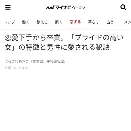
恋する
トップ
働く
整える
磨く
暮らす
占う
メ
恋愛下手から卒業。「プライドの高い
女」の特徴と男性に愛される秘訣
にらさわあきこ（文筆家、美容研究家）
作成: 2019.04.03