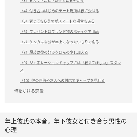
（3）甘えてきたときは存分に甘やかす
（4）付き合いはじめのデート場所は彼に委ねる
（5）奢ってもらうのがスマートな場合もある
（6）プレゼントはブランド物のボディケア用品
（7）ケンカは自分が年上になったつもりで謝る
（8）服装は彼の好みをほんの少し加える
（9）ジェネレーションギャップには「教えてほしい」スタン
ス
（10）彼の同僚や友人への対応でギャップを見せる
時をかける恋愛
年上彼氏の本音。年下彼女と付き合う男性の
心理