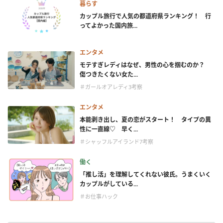
暮らす
カップル旅行で人気の都道府県ランキング！ 行
ってよかった国内旅...
エンタメ
モテすぎレディはなぜ、男性の心を掴むのか？
傷つきたくない女た...
＃ガールオアレディ3考察
エンタメ
本能剥き出し、夏の恋がスタート！ タイプの異
性に一直線♡ 早く...
＃シャッフルアイランド7考察
働く
「推し活」を理解してくれない彼氏。うまくいく
カップルがしている...
＃お仕事ハック