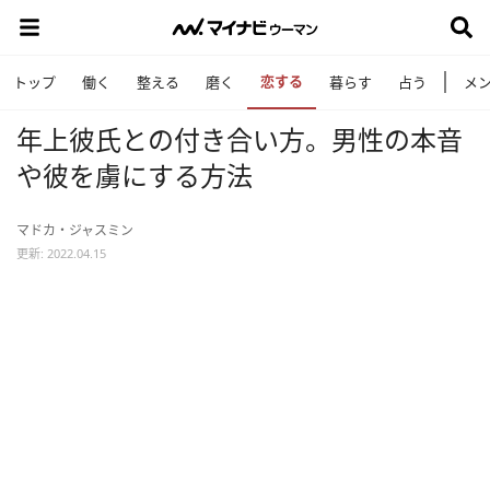
恋する
トップ
働く
整える
磨く
暮らす
占う
メ
年上彼氏との付き合い方。男性の本音
や彼を虜にする方法
マドカ・ジャスミン
更新: 2022.04.15