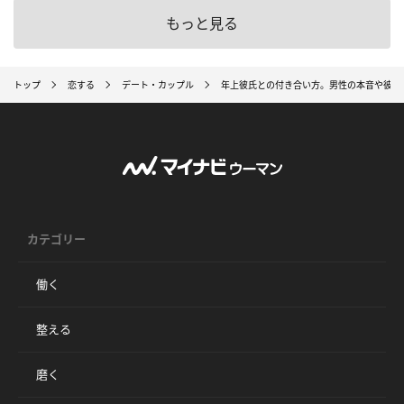
もっと見る
トップ
恋する
デート・カップル
年上彼氏との付き合い方。男性の本音や彼を
カテゴリー
働く
整える
磨く