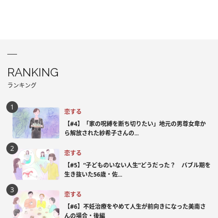
RANKING
ランキング
恋する
【#4】「家の呪縛を断ち切りたい」地元の男尊女卑か
ら解放された紗希子さんの...
恋する
【#5】“子どものいない人生”どうだった？ バブル期を
生き抜いた56歳・佐...
恋する
【#6】不妊治療をやめて人生が前向きになった美南さ
んの場合・後編