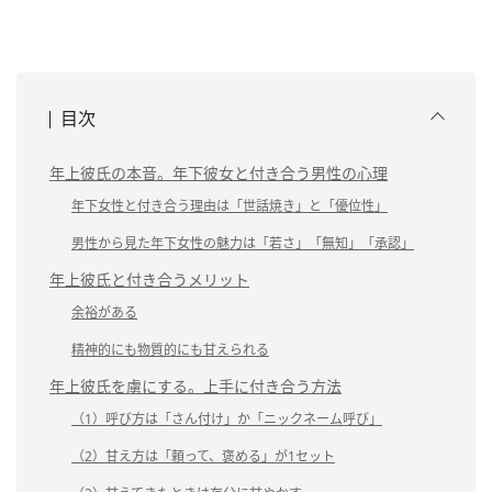
目次
年上彼氏の本音。年下彼女と付き合う男性の心理
年下女性と付き合う理由は「世話焼き」と「優位性」
男性から見た年下女性の魅力は「若さ」「無知」「承認」
年上彼氏と付き合うメリット
余裕がある
精神的にも物質的にも甘えられる
年上彼氏を虜にする。上手に付き合う方法
（1）呼び方は「さん付け」か「ニックネーム呼び」
（2）甘え方は「頼って、褒める」が1セット