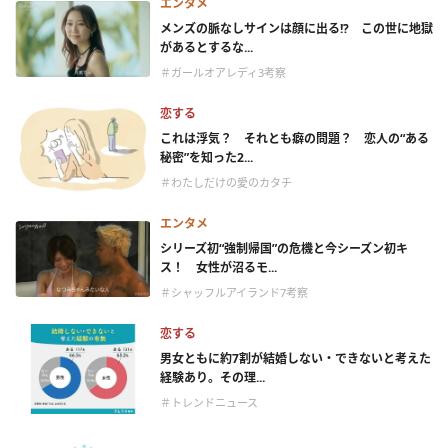
エンタメ
メンズの脈なしサインは顔に出る!? この世に地獄
があるとするな...
＃ガールオアレディ3考察
恋する
これは浮気？ それとも癖の問題？ 恋人の“ある
秘密”を知った2...
＃わたしだけの愛のカタチ
エンタメ
シリーズ初“強制帰国”の危機と今シーズン初キ
ス！ 女性が沼るモ...
＃シャッフルアイランド7考察
恋する
男女ともに約7割が結婚しない・できないと考えた
経験あり。その理...
＃トレンドニュース