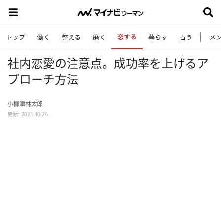
恋する
トップ
働く
整える
磨く
暮らす
占う
メ
社内恋愛の注意点。成功率を上げるア
プローチ方法
小柳津林太郎
更新: 2021.10.26