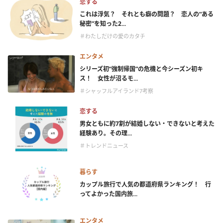
恋する
これは浮気？ それとも癖の問題？ 恋人の“ある
秘密”を知った2...
＃わたしだけの愛のカタチ
エンタメ
シリーズ初“強制帰国”の危機と今シーズン初キ
ス！ 女性が沼るモ...
＃シャッフルアイランド7考察
恋する
男女ともに約7割が結婚しない・できないと考えた
経験あり。その理...
＃トレンドニュース
暮らす
カップル旅行で人気の都道府県ランキング！ 行
ってよかった国内旅...
エンタメ