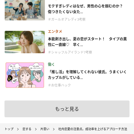
モテすぎレディはなぜ、男性の心を掴むのか？
傷つきたくない女た...
＃ガールオアレディ3考察
エンタメ
本能剥き出し、夏の恋がスタート！ タイプの異
性に一直線♡ 早く...
＃シャッフルアイランド7考察
働く
「推し活」を理解してくれない彼氏。うまくいく
カップルがしている...
＃お仕事ハック
もっと見る
トップ
恋する
片思い
社内恋愛の注意点。成功率を上げるアプローチ方法