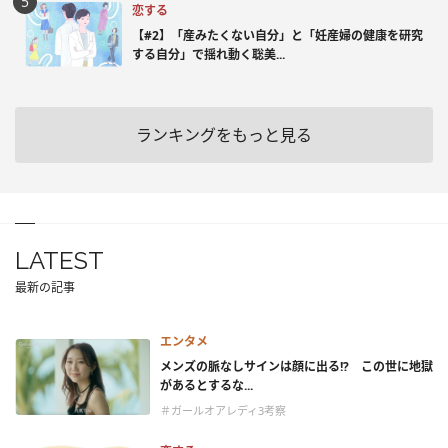
恋する
【#2】「産みたくない自分」と「妊産婦の健康を研究
する自分」で揺れ動く聡美...
ランキングをもっと見る
LATEST
最新の記事
エンタメ
メンズの脈なしサインは顔に出る!? この世に地獄
があるとするな...
＃ガールオアレディ3考察