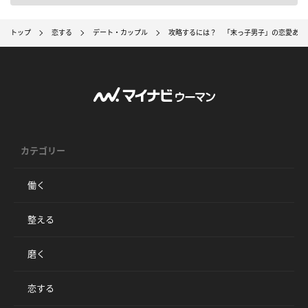
トップ
恋する
デート・カップル
攻略するには？ 「末っ子男子」の恋愛ある
カテゴリー
働く
整える
磨く
恋する