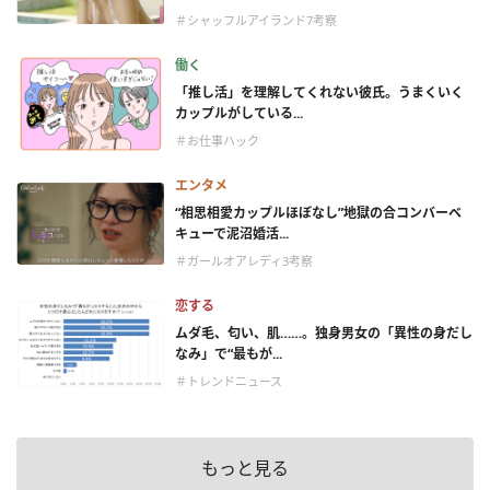
＃シャッフルアイランド7考察
働く
「推し活」を理解してくれない彼氏。うまくいく
カップルがしている...
＃お仕事ハック
エンタメ
“相思相愛カップルほぼなし”地獄の合コンバーベ
キューで泥沼婚活...
＃ガールオアレディ3考察
恋する
ムダ毛、匂い、肌……。独身男女の「異性の身だし
なみ」で“最もが...
＃トレンドニュース
もっと見る