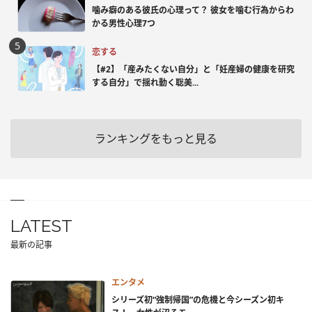
噛み癖のある彼氏の心理って？ 彼女を噛む行為からわ
かる男性心理7つ
恋する
【#2】「産みたくない自分」と「妊産婦の健康を研究
する自分」で揺れ動く聡美...
ランキングをもっと見る
LATEST
最新の記事
エンタメ
シリーズ初“強制帰国”の危機と今シーズン初キ