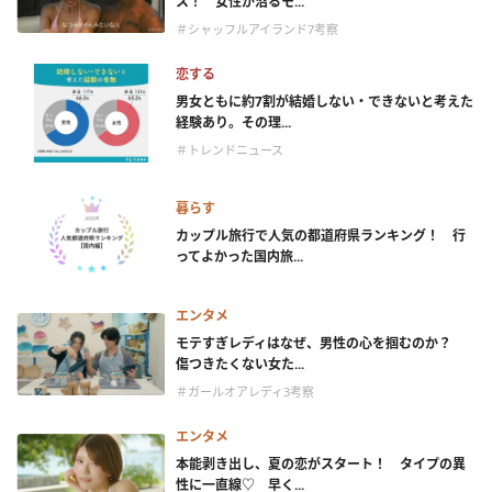
ス！ 女性が沼るモ...
＃シャッフルアイランド7考察
恋する
男女ともに約7割が結婚しない・できないと考えた
経験あり。その理...
＃トレンドニュース
暮らす
カップル旅行で人気の都道府県ランキング！ 行
ってよかった国内旅...
エンタメ
モテすぎレディはなぜ、男性の心を掴むのか？
傷つきたくない女た...
＃ガールオアレディ3考察
エンタメ
本能剥き出し、夏の恋がスタート！ タイプの異
性に一直線♡ 早く...