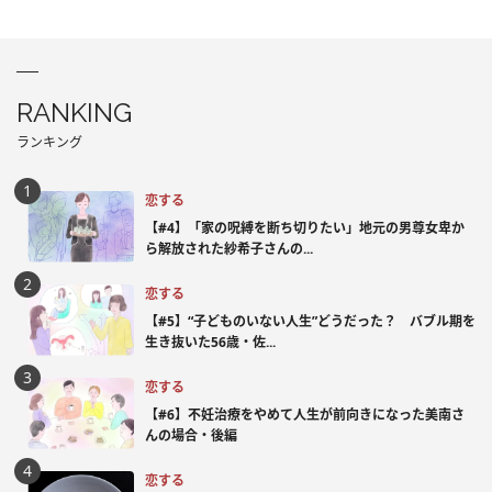
RANKING
ランキング
恋する
【#4】「家の呪縛を断ち切りたい」地元の男尊女卑か
ら解放された紗希子さんの...
恋する
【#5】“子どものいない人生”どうだった？ バブル期を
生き抜いた56歳・佐...
恋する
【#6】不妊治療をやめて人生が前向きになった美南さ
んの場合・後編
恋する