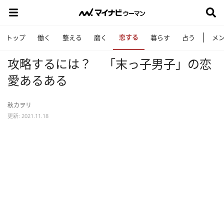
恋する
トップ
働く
整える
磨く
暮らす
占う
メ
攻略するには？ 「末っ子男子」の恋
愛あるある
秋カヲリ
更新: 2021.11.18