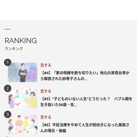
RANKING
ランキング
恋する
【#4】「家の呪縛を断ち切りたい」地元の男尊女卑か
ら解放された紗希子さんの...
恋する
【#5】“子どものいない人生”どうだった？ バブル期を
生き抜いた56歳・佐...
恋する
【#6】不妊治療をやめて人生が前向きになった美南さ
んの場合・後編