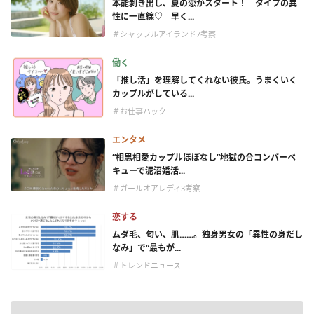
本能剥き出し、夏の恋がスタート！ タイプの異
性に一直線♡ 早く...
＃シャッフルアイランド7考察
働く
「推し活」を理解してくれない彼氏。うまくいく
カップルがしている...
＃お仕事ハック
エンタメ
“相思相愛カップルほぼなし”地獄の合コンバーベ
キューで泥沼婚活...
＃ガールオアレディ3考察
恋する
ムダ毛、匂い、肌……。独身男女の「異性の身だし
なみ」で“最もが...
＃トレンドニュース