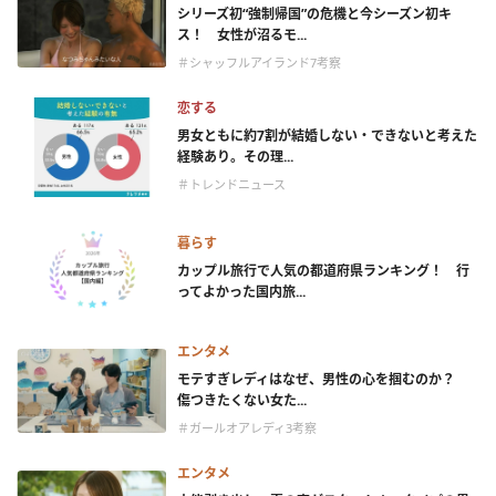
シリーズ初“強制帰国”の危機と今シーズン初キ
ス！ 女性が沼るモ...
＃シャッフルアイランド7考察
恋する
男女ともに約7割が結婚しない・できないと考えた
経験あり。その理...
＃トレンドニュース
暮らす
カップル旅行で人気の都道府県ランキング！ 行
ってよかった国内旅...
エンタメ
モテすぎレディはなぜ、男性の心を掴むのか？
傷つきたくない女た...
＃ガールオアレディ3考察
エンタメ