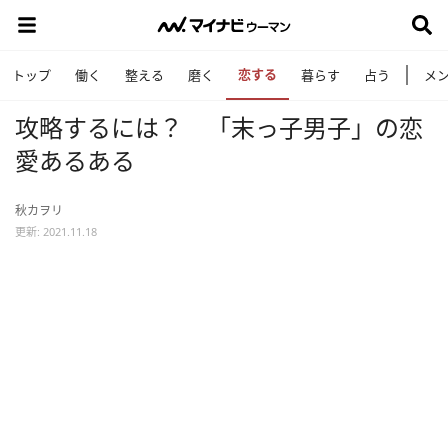
恋する
トップ
働く
整える
磨く
暮らす
占う
メ
攻略するには？ 「末っ子男子」の恋
愛あるある
秋カヲリ
更新: 2021.11.18