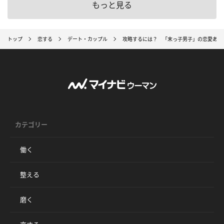
もっと見る
トップ
恋する
デート・カップル
攻略するには？ 「末っ子男子」の恋愛ある
カテゴリー
働く
整える
磨く