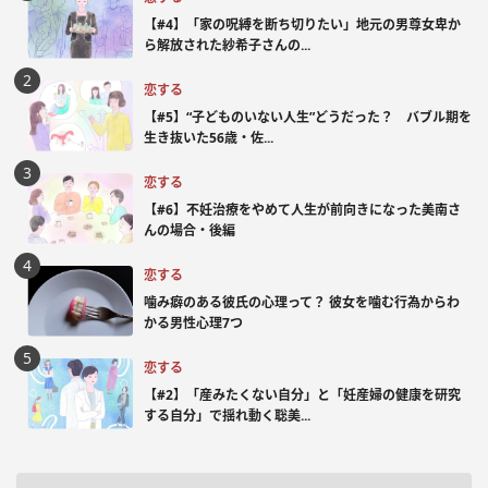
【#4】「家の呪縛を断ち切りたい」地元の男尊女卑か
ら解放された紗希子さんの...
恋する
【#5】“子どものいない人生”どうだった？ バブル期を
生き抜いた56歳・佐...
恋する
【#6】不妊治療をやめて人生が前向きになった美南さ
んの場合・後編
恋する
噛み癖のある彼氏の心理って？ 彼女を噛む行為からわ
かる男性心理7つ
恋する
【#2】「産みたくない自分」と「妊産婦の健康を研究
する自分」で揺れ動く聡美...