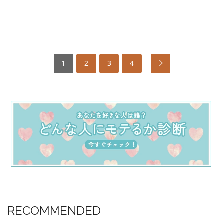
1
2
3
4
RECOMMENDED