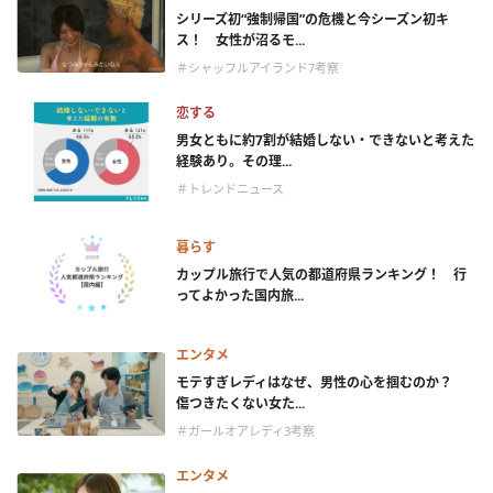
シリーズ初“強制帰国”の危機と今シーズン初キ
ス！ 女性が沼るモ...
＃シャッフルアイランド7考察
恋する
男女ともに約7割が結婚しない・できないと考えた
経験あり。その理...
＃トレンドニュース
暮らす
カップル旅行で人気の都道府県ランキング！ 行
ってよかった国内旅...
エンタメ
モテすぎレディはなぜ、男性の心を掴むのか？
傷つきたくない女た...
＃ガールオアレディ3考察
エンタメ