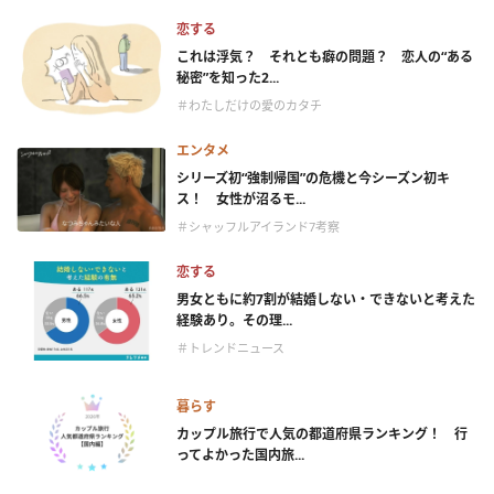
恋する
これは浮気？ それとも癖の問題？ 恋人の“ある
秘密”を知った2...
＃わたしだけの愛のカタチ
エンタメ
シリーズ初“強制帰国”の危機と今シーズン初キ
ス！ 女性が沼るモ...
＃シャッフルアイランド7考察
恋する
男女ともに約7割が結婚しない・できないと考えた
経験あり。その理...
＃トレンドニュース
暮らす
カップル旅行で人気の都道府県ランキング！ 行
ってよかった国内旅...