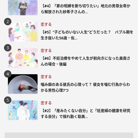
【#4】「家の呪縛を断ち切りたい」地元の男尊女卑か
ら解放された紗希子さんの...
恋する
【#5】“子どものいない人生”どうだった？ バブル期を
生き抜いた56歳・佐...
恋する
【#6】不妊治療をやめて人生が前向きになった美南さ
んの場合・後編
恋する
噛み癖のある彼氏の心理って？ 彼女を噛む行為からわ
かる男性心理7つ
恋する
【#2】「産みたくない自分」と「妊産婦の健康を研究
する自分」で揺れ動く聡美...