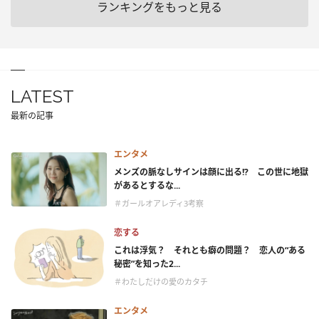
ランキングをもっと見る
LATEST
最新の記事
エンタメ
メンズの脈なしサインは顔に出る!? この世に地獄
があるとするな...
＃ガールオアレディ3考察
恋する
これは浮気？ それとも癖の問題？ 恋人の“ある
秘密”を知った2...
＃わたしだけの愛のカタチ
エンタメ