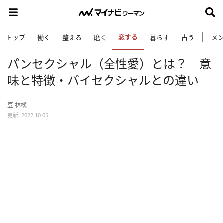
恋する
トップ
働く
整える
磨く
暮らす
占う
メ
パンセクシャル（全性愛）とは？ 意
味と特徴・バイセクシャルとの違い
豆 林檎
更新: 2022.10.05