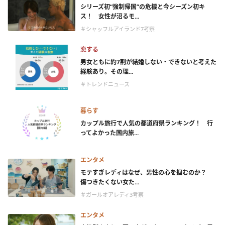
シリーズ初“強制帰国”の危機と今シーズン初キ
ス！ 女性が沼るモ...
＃シャッフルアイランド7考察
恋する
男女ともに約7割が結婚しない・できないと考えた
経験あり。その理...
＃トレンドニュース
暮らす
カップル旅行で人気の都道府県ランキング！ 行
ってよかった国内旅...
エンタメ
モテすぎレディはなぜ、男性の心を掴むのか？
傷つきたくない女た...
＃ガールオアレディ3考察
エンタメ