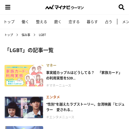
トップ
働く
整える
磨く
恋する
暮らす
占う
メ
トップ
悩み事
LGBT
「LGBT」の記事一覧
マネー
事実婚カップルはどうしてる？ 「家族カード」
の利用実態を539...
＃マネーニュース
エンタメ
“性別”を越えたラブストーリー。台湾映画『ヒジュ
ラー 愛される...
＃エンタメニュース