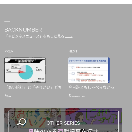
BACKNUMBER
「＃ビジネスニュース」をもっと見る
PREV
NEXT
「高い給料」と「やりがい」どち
今日誰ともしゃべらなかっ
ら...
た……。...