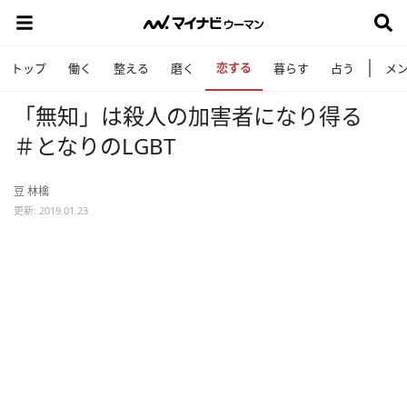
恋する
トップ
働く
整える
磨く
暮らす
占う
メ
「無知」は殺人の加害者になり得る
＃となりのLGBT
豆 林檎
更新: 2019.01.23