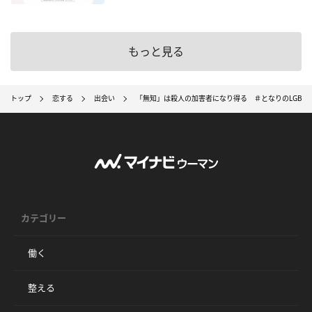
もっと見る
トップ
恋する
出会い
「無知」は殺人の加害者になり得る ＃となりのLGBT
カテゴリー
働く
整える