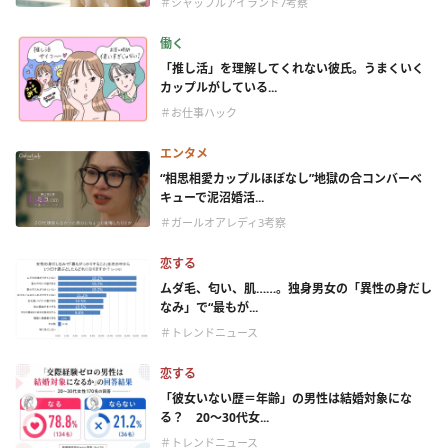
＃シャッフルアイランド7考察
働く
「推し活」を理解してくれない彼氏。うまくいく
カップルがしている...
＃お仕事ハック
エンタメ
“相思相愛カップルほぼなし”地獄の合コンバーベ
キューで泥沼婚活...
＃ガールオアレディ3考察
恋する
ムダ毛、匂い、肌……。独身男女の「異性の身だし
なみ」で“最もが...
＃トレンドニュース
恋する
「彼女いない歴＝年齢」の男性は結婚対象にな
る？ 20〜30代女...
＃トレンドニュース