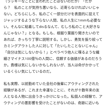
（ラッキーなことに言われたことはないのだが）「だか
ら？ 私のことが気持ち悪いなら、近寄らなければいいじゃ
ない。どちらにしろ、私のごく一部分だけを表面的に捉えて
ジャッジするような下らない人間、私の人生に1mmも必要な
い。そんなに粘着してdisるなんて、むしろ私のこと大好きな
んじゃない？」となる。もしも、根掘り葉掘り聞きたいので
あれば、きっちり丁寧に説明する。しかし、勇気を振り絞って
カミングアウトした人に対して「たいしたことないじゃん」
「自分は気にしないから！」とペラペラ他人に喋るような繊
細さマイナス100億％の人間に、信頼する価値があるのだろう
か。貴様は気にしないかもしれないが、当人は命がかかって
いるくらい気にしているのだ。
私も実際、以前勤めていた会社の後輩にアウティングされた
経験があるが、これまた幸運なことに、それが十数年来の友
人となる人物に出会うきっかけになった。私個人の経験で、ア
ウティングの悪影響を受けたことがないのは、奇跡に近いも