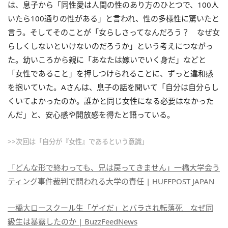
は、息子から「同性愛は人間の性のあり方のひとつで、100人
いたら100通りの性がある」と言われ、性の多様性に驚いたと
言う。そしてそのことが「女らしさってなんだろう？ なぜ女
らしくしないといけないのだろうか」という考えにつながっ
た。幼いころから親に「あなたは嫁いでいく身だ」などと
「女性であること」を押しつけられることに、ずっと違和感
を抱いていた。Aさんは、息子の話を聞いて「自分は自分らし
くいてよかったのか。誰かと同じ女性になる必要はなかった
んだ」と、安心感や開放感を得たと語っている。
>>次回は「自分が『女性』であるという意識」
「どんな形で終わっても、兄は戻ってきません」一橋大学会う
ティング事件裁判で問われる大学の責任 | HUFFPOST JAPAN
一橋大ロースクール生「ゲイだ」とバラされ転落死 なぜ同
級生は暴露したのか | BuzzFeedNews