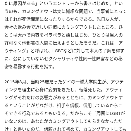
たに原因がある」というエントリーから書きはじめた。とい
うのも、カミングアウトは実に繊細な問題で、当事者にとって
はそれが死活問題になったりするからである。先日友人が、
会社の飲み会で近しい同僚にカミングアウトしたところ、ひ
とりは大声で内容をペラペラと話しはじめ、ひとりは当人の
許可なく他部署の人間に伝えようとしたそうだ。これは「ア
ウティング」と呼ばれ、LGBTなどに対して本人の了解を得ず
に、公にしていないセクシャリティや性同一性障害などの秘
密を暴露する行動を指す。
2015年8月、当時25歳だったゲイの一橋大学院生が、アウテ
ィングを理由に心身に変調をきたし、転落死した。アウティ
ングがそれだけの影響力があるとともに、カミングアウトす
るということがどれだけ、相手を信頼、信用しているからこ
そできる行為であるともいえる。だからこそ「周囲にLGBTが
いないのは、あなたがカミングアウトしてもらえなかっただ
け」と書いたのだ。信頼されて初めて、カミングアウトしても