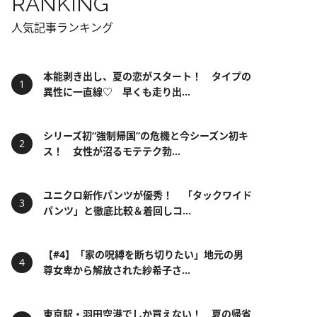
RANKING
人気記事ランキング
本能剥き出し、夏の恋がスタート！ タイプの
異性に一直線♡ 早くも走り出...
シリーズ初“強制帰国”の危機と今シーズン初キ
ス！ 女性が沼るモテテク勃...
ユニクロ新作パンツが優秀！ 「タックワイド
パンツ」と徹底比較＆着回しコ...
【#4】「家の呪縛を断ち切りたい」地元の男
尊女卑から解放された紗希子さ...
東京駅・羽田空港でしか買えない！ 夏の帰省