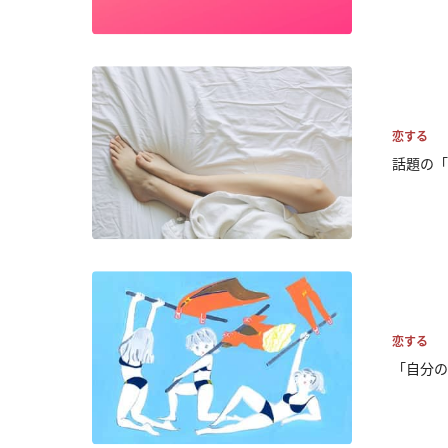
恋する
話題の「
恋する
「自分の