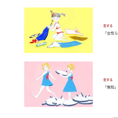
恋する
「女性ら
恋する
「無知」