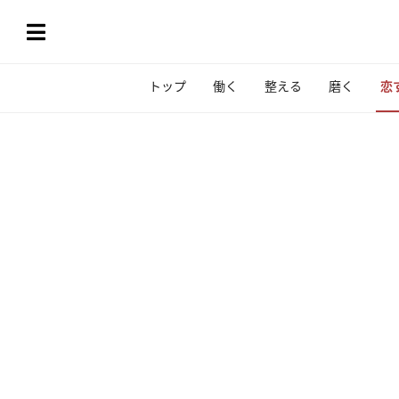
トップ
働く
整える
磨く
恋