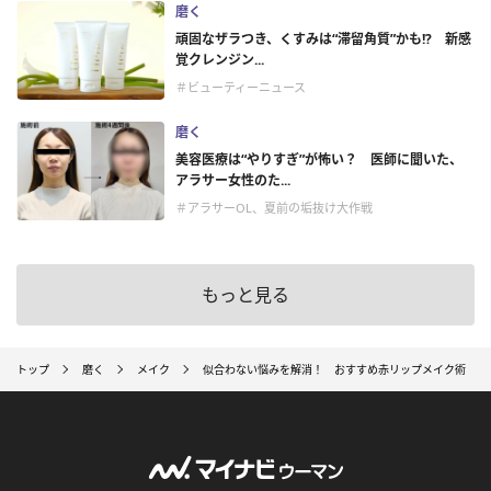
磨く
頑固なザラつき、くすみは“滞留角質”かも!? 新感
覚クレンジン...
＃ビューティーニュース
磨く
美容医療は“やりすぎ”が怖い？ 医師に聞いた、
アラサー女性のた...
＃アラサーOL、夏前の垢抜け大作戦
もっと見る
トップ
磨く
メイク
似合わない悩みを解消！ おすすめ赤リップメイク術