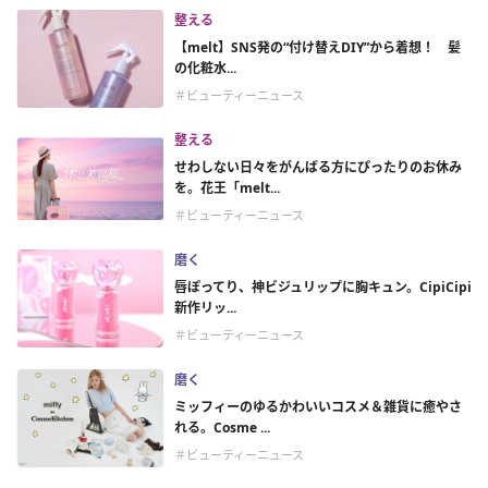
整える
【melt】SNS発の“付け替えDIY”から着想！ 髪
の化粧水...
＃ビューティーニュース
整える
せわしない日々をがんばる方にぴったりのお休み
を。花王「melt...
＃ビューティーニュース
磨く
唇ぽってり、神ビジュリップに胸キュン。CipiCipi
新作リッ...
＃ビューティーニュース
磨く
ミッフィーのゆるかわいいコスメ＆雑貨に癒やさ
れる。Cosme ...
＃ビューティーニュース