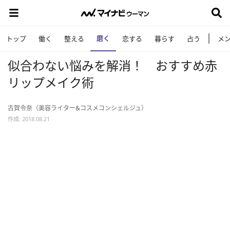
磨く
トップ
働く
整える
恋する
暮らす
占う
メ
似合わない悩みを解消！ おすすめ赤
リップメイク術
古賀令奈（美容ライター&コスメコンシェルジュ）
作成: 2018.08.21