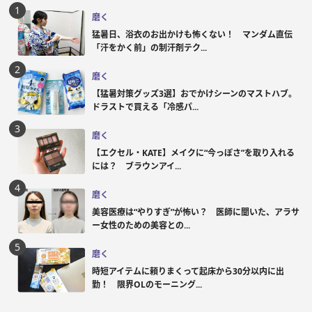
磨く
猛暑日、浴衣のお出かけも怖くない！ マンダム直伝
「汗をかく前」の制汗剤テク...
磨く
【猛暑対策グッズ3選】おでかけシーンのマストハブ。
ドラストで買える「冷感パ...
磨く
【エクセル・KATE】メイクに“今っぽさ”を取り入れる
には？ ブラウンアイ...
磨く
美容医療は“やりすぎ”が怖い？ 医師に聞いた、アラサ
ー女性のための美容との...
磨く
時短アイテムに頼りまくって起床から30分以内に出
勤！ 限界OLのモーニング...