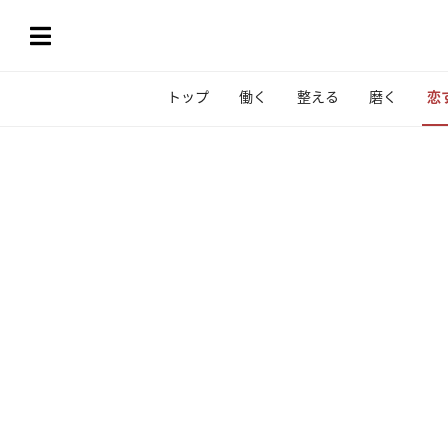
トップ
働く
整える
磨く
恋